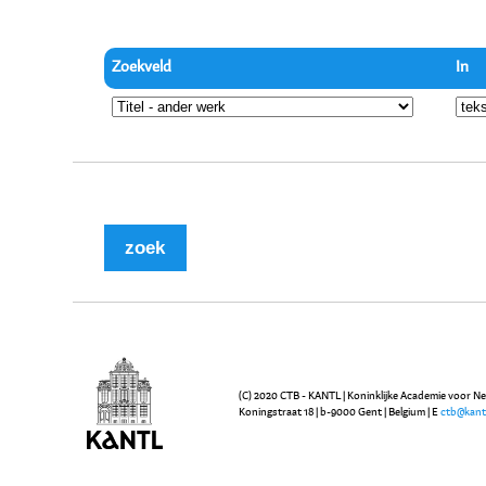
Zoekveld
In
(C) 2020 CTB - KANTL | Koninklijke Academie voor N
Koningstraat 18 | b-9000 Gent | Belgium | E
ctb@kant