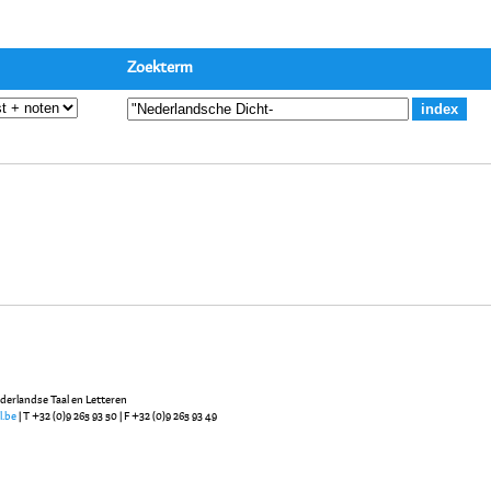
Zoekterm
ederlandse Taal en Letteren
l.be
| T +32 (0)9 265 93 50 | F +32 (0)9 265 93 49