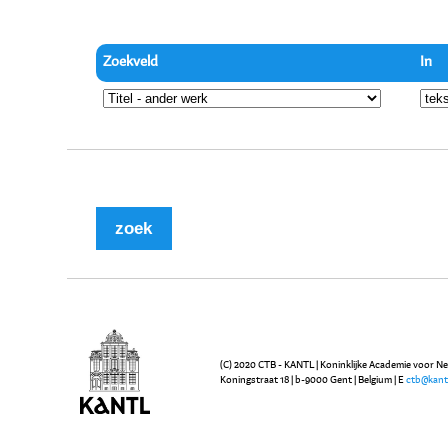
Zoekveld
In
(C) 2020 CTB - KANTL | Koninklijke Academie voor N
Koningstraat 18 | b-9000 Gent | Belgium | E
ctb@kant