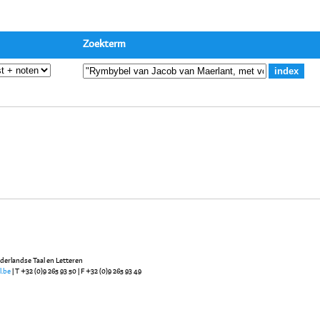
Zoekterm
ederlandse Taal en Letteren
l.be
| T +32 (0)9 265 93 50 | F +32 (0)9 265 93 49