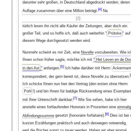
darunter sehr großen, in Deutschland abgedruckt worden, deren
[
4]
Auflage zusammen über eine Million beträgt.
Na
[2]
türlich lesen ihn nicht alle Käufer der Zeitungen, aber doch ein
großer Teil, und so hoffe ich, daß auch weiterhin "
Prütske
" auf
diesem Wege durchgesetzt werden wird.
Nunmehr scheint es mir Zeit, eine
Novelle
vorzubereiten. Wie ic
Ihnen schon früher sagte, möchte ich mit
"
Het Leven en de Do
[
5]
in den Ast
"
anfangen.
Ich habe darüber mit Herrn
Ackerman
[
korrespondiert, der gern bereit ist, diese Novelle zu übersetzen.
Ich schicke Ihnen nun hier den Vertrag (den ersten ohne Herrn
Pohl
!) und bin Ihnen für baldige Rücksendung eines Exemplar
[
7]
mit Ihrer Unterschrift dankbar;
Wie Sie sehen, habe ich hier
anstelle eines fortlaufenden Honorars in Prozenten eine
einmali
[
8]
Abfindungssumme
gesetzt (honoraire forfaitaire).
Dies ist bei 
kurzen Erzählungen praktisch und auch deswegen notwendig,
weil die Bücher sonst zu teuer werden. Haben wir aber einmal