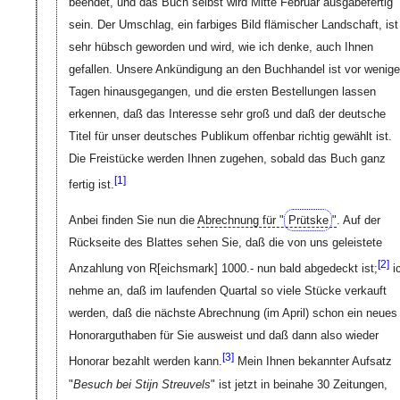
beendet, und das Buch selbst wird Mitte Februar ausgabefertig
sein. Der Umschlag, ein farbiges Bild flämischer Landschaft, ist
sehr hübsch geworden und wird, wie ich denke, auch Ihnen
gefallen. Unsere Ankündigung an den Buchhandel ist vor wenig
Tagen hinausgegangen, und die ersten Bestellungen lassen
erkennen, daß das Interesse sehr groß und daß der deutsche
Titel für unser deutsches Publikum offenbar richtig gewählt ist.
Die Freistücke werden Ihnen zugehen, sobald das Buch ganz
[
1]
fertig ist.
Anbei finden Sie nun die
Abrechnung für "
Prütske
"
. Auf der
Rückseite des Blattes sehen Sie, daß die von uns geleistete
[
2]
Anzahlung von
R[eichsmark]
1000.- nun bald abgedeckt ist;
i
nehme an, daß im laufenden Quartal so viele Stücke verkauft
werden, daß die nächste Abrechnung (im April) schon ein neues
Honorarguthaben für Sie ausweist und daß dann also wieder
[
3]
Honorar bezahlt werden kann.
Mein Ihnen bekannter Aufsatz
"
Besuch bei Stijn Streuvels
" ist jetzt in beinahe 30 Zeitungen,