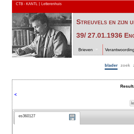
CTB - KANTL
Letterenhuis
Streuvels en zijn u
39/ 27.01.1936 En
Brieven
Verantwoordin
blader
zoek
Result
<
l
es360127