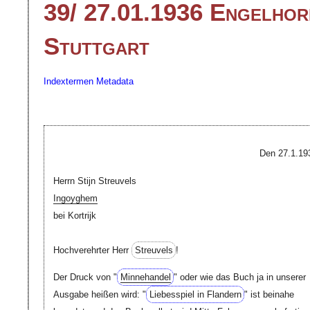
39/ 27.01.1936 Engelhorn
Stuttgart
Indextermen
Metadata
Den 27.1.19
Herrn Stijn Streuvels
Ingoyghem
bei Kortrijk
Hochverehrter Herr
Streuvels
!
Der Druck von "
Minnehandel
" oder wie das Buch ja in unserer
Ausgabe heißen wird: "
Liebesspiel in Flandern
" ist beinahe