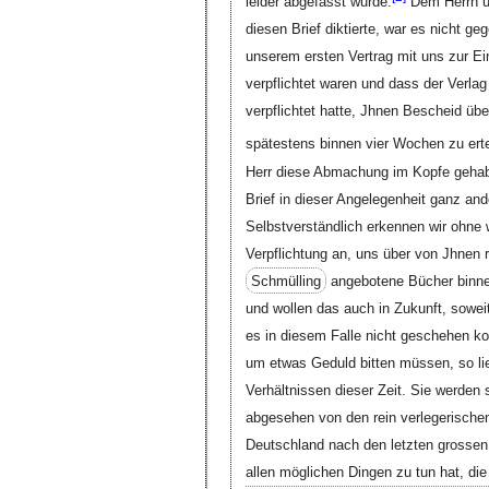
leider abgefasst wurde.
Dem Herrn un
diesen Brief diktierte, war es nicht g
unserem ersten Vertrag mit uns zur E
verpflichtet waren und dass der Verla
verpflichtet hatte, Jhnen Bescheid übe
spätestens binnen vier Wochen zu erte
Herr diese Abmachung im Kopfe gehabt,
Brief in dieser Angelegenheit ganz and
Selbstverständlich erkennen wir ohne w
Verpflichtung an, uns über von Jhnen
Schmülling
angebotene Bücher binne
und wollen das auch in Zukunft, sowei
es in diesem Falle nicht geschehen ko
um etwas Geduld bitten müssen, so li
Verhältnissen dieser Zeit. Sie werden
abgesehen von den rein verlegerischen
Deutschland nach den letzten grossen
allen möglichen Dingen zu tun hat, die 