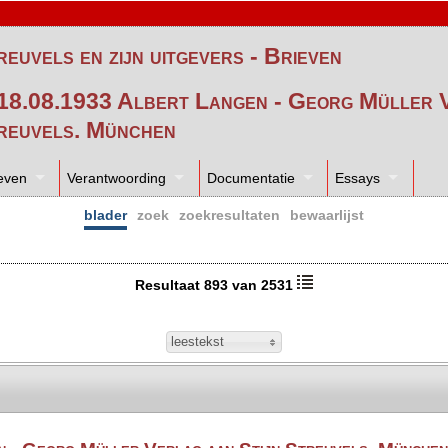
reuvels en zijn uitgevers - Brieven
 18.08.1933 Albert Langen - Georg Müller V
reuvels. München
even
Verantwoording
Documentatie
Essays
blader
zoek
zoekresultaten
bewaarlijst
Resultaat 893 van 2531
leestekst