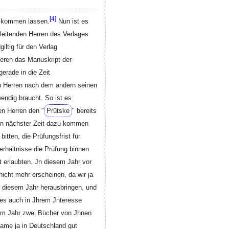
[
4]
it kommen lassen.
Nun ist es
 leitenden Herren des Verlages
iltig für den Verlag
eren das Manuskript der
gerade in die Zeit
n Herren nach dem andern seinen
wendig braucht. So ist es
n Herren den "
Prütske
" bereits
 in nächster Zeit dazu kommen
itten, die Prüfungsfrist für
erhältnisse die Prüfung binnen
ht erlaubten. Jn diesem Jahr vor
cht mehr erscheinen, da wir ja
 diesem Jahr herausbringen, und
es auch in Jhrem Jnteresse
inem Jahr zwei Bücher von Jhnen
ame ja in Deutschland gut