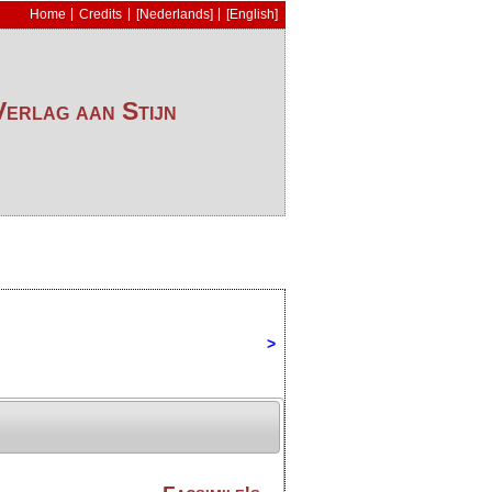
Home
Credits
[Nederlands]
[English]
erlag aan Stijn
>