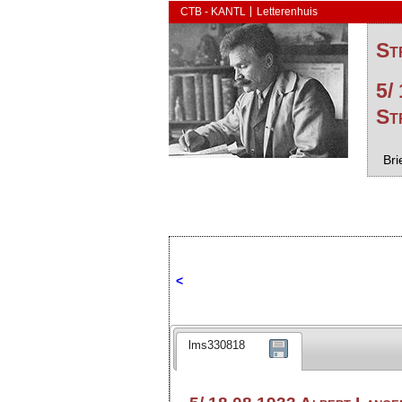
CTB - KANTL
Letterenhuis
St
5/
St
Bri
<
lms330818