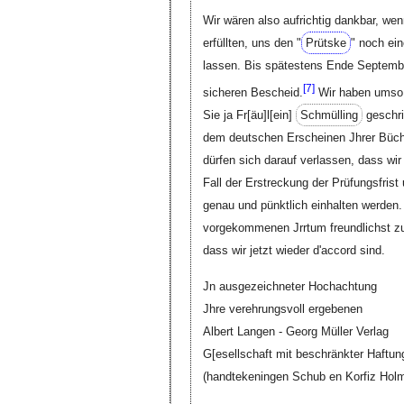
Wir wären also aufrichtig dankbar, w
erfüllten, uns den "
Prütske
" noch ein
lassen. Bis spätestens Ende Septemb
[
7]
sicheren Bescheid.
Wir haben umso m
Sie ja
Fr[äu]l[ein]
Schmülling
geschri
dem deutschen Erscheinen Jhrer Büche
dürfen sich darauf verlassen, dass w
Fall der Erstreckung der Prüfungsfrist
genau und pünktlich einhalten werden. 
vorgekommenen Jrrtum freundlichst zu
dass wir jetzt wieder d'accord sind.
Jn ausgezeichneter Hochachtung
Jhre verehrungsvoll ergebenen
Albert Langen - Georg Müller Verlag
G[esellschaft mit beschränkter Haftun
(handtekeningen Schub en Korfiz Hol