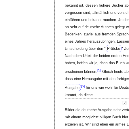
bekannt ist, dessen frühere Bücher abe
vergessen sind, allmählich und vorsic
einführen und bekannt machen. Jn der
so sehr auf deutsche Autoren gelegt 
Bedenken, zuviel aus fremden Sprache
eines Jahres herauszubringen. Lassen S
Entscheidung über den "
Prütske
" Ze
Nach dem Urteil der beiden ersten Her
haben, hoffen wir ja, dass das Buch w
[
5]
erscheinen können.
Gleich heute ab
dass eine Herausgabe mit den farbige
[
6]
Ausgabe
für uns wie wohl für Deut
kommt, da diese
[3]
Bilder die deutsche Ausgabe sehr ver
mit einem möglichst billigen Buch hier
erzielen ist. Wir sind eben ein armes 