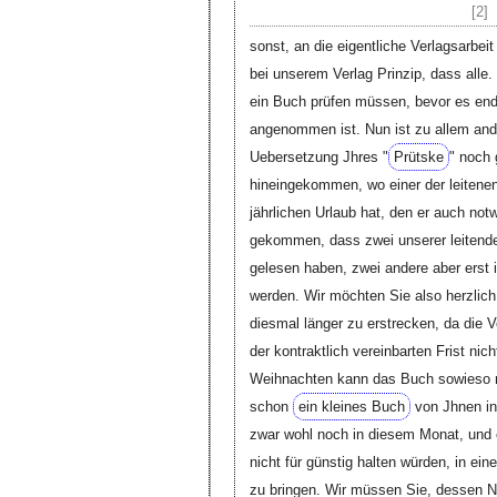
[2]
sonst, an die eigentliche Verlagsarbe
bei unserem Verlag Prinzip, dass alle.
ein Buch prüfen müssen, bevor es endg
angenommen ist. Nun ist zu allem and
Uebersetzung Jhres "
Prütske
" noch 
hineingekommen, wo einer der leitene
jährlichen Urlaub hat, den er auch not
gekommen, dass zwei unserer leitende
gelesen haben, zwei andere aber erst
werden. Wir möchten Sie also herzlich b
diesmal länger zu erstrecken, da die V
der kontraktlich vereinbarten Frist nic
Weihnachten kann das Buch sowieso ni
schon
ein kleines Buch
von Jhnen in
zwar wohl noch in diesem Monat, und 
nicht für günstig halten würden, in e
zu bringen. Wir müssen Sie, dessen N