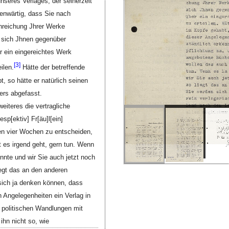
seres Verlages, der seinerzeit
egenwärtig, dass Sie nach
inreichung Jhrer Werke
g sich Jhnen gegenüber
r ein eingereichtes Werk
[
3]
ilen.
Hätte der betreffende
 so hätte er natürlich seinen
ers abgefasst.
eiteres die vertragliche
resp[ektiv]
Fr[äu]l[ein]
n vier Wochen zu entscheiden,
t es irgend geht, gern tun. Wenn
nnte und wir Sie auch jetzt noch
egt das an den anderen
 sich ja denken können, dass
 Angelegenheiten ein Verlag in
 politischen Wandlungen mit
ihn nicht so, wie