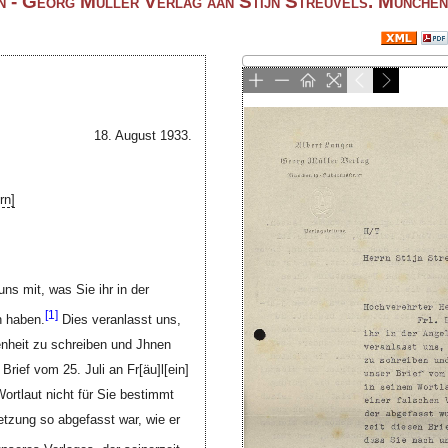
 - Georg Müller Verlag aan Stijn Streuvels. München
18. August 1933.
rn]
 uns mit, was Sie ihr in der
[
1]
n haben.
Dies veranlasst uns,
enheit zu schreiben und Jhnen
 Brief vom 25. Juli an
Fr[äu]l[ein]
Wortlaut nicht für Sie bestimmt
etzung so abgefasst war, wie er