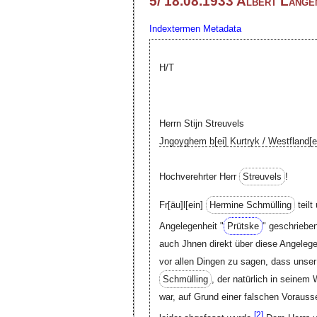
5/ 18.08.1933 Albert Langen
Indextermen
Metadata
H/T
Herrn Stijn Streuvels
Jngoyghem
b[ei]
Kurtryk /
Westfland[e
Hochverehrter Herr
Streuvels
!
Fr[äu]l[ein]
Hermine Schmülling
teilt
Angelegenheit "
Prütske
" geschriebe
auch Jhnen direkt über diese Angeleg
vor allen Dingen zu sagen, dass unser
Schmülling
, der natürlich in seinem 
war, auf Grund einer falschen Vorauss
[
2]