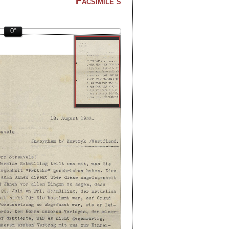
Facsimile's
0°