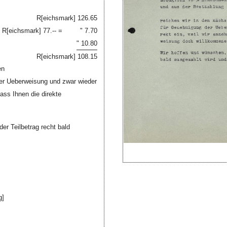
R[eichsmark]
126.65
s
R[eichsmark]
77.-- =
" 7.70
" 10.80
R[eichsmark]
108.15
en
er Ueberweisung und zwar wieder
dass Ihnen die direkte
er Teilbetrag recht bald
g]