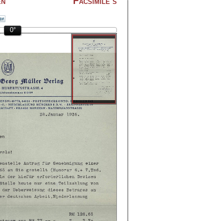
en
Facsimile's
0°