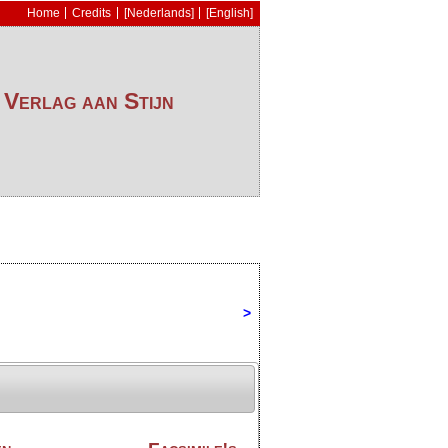
Home
Credits
[Nederlands]
[English]
 Verlag aan Stijn
>