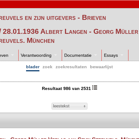
reuvels en zijn uitgevers - Brieven
/ 28.01.1936 Albert Langen - Georg Müller
reuvels. München
even
Verantwoording
Documentatie
Essays
blader
zoek
zoekresultaten
bewaarlijst
Resultaat 986 van 2531
leestekst