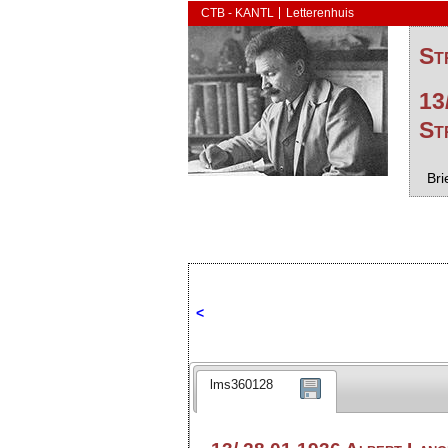
CTB - KANTL
Letterenhuis
St
13
St
Bri
<
lms360128