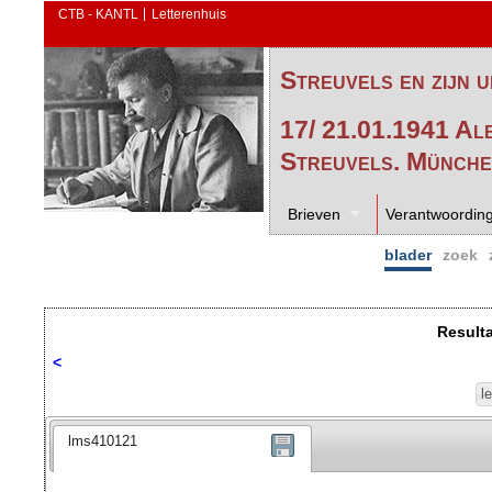
CTB - KANTL
Letterenhuis
Streuvels en zijn u
17/ 21.01.1941 Al
Streuvels. Münch
Brieven
Verantwoordin
blader
zoek
Result
<
l
lms410121