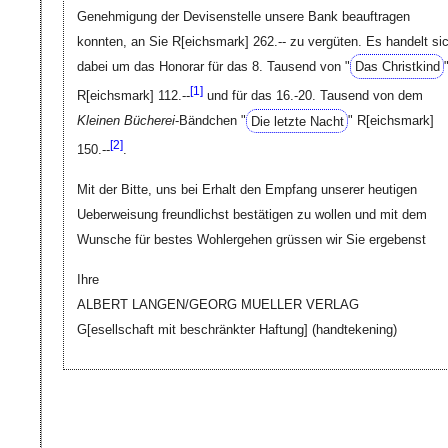
Genehmigung der Devisenstelle unsere Bank beauftragen
konnten, an Sie
R[eichsmark]
262.-- zu vergüten. Es handelt si
dabei um das Honorar für das 8. Tausend von "
Das Christkind
[
1]
R[eichsmark]
112.--
und für das 16.-20. Tausend von dem
Kleinen Bücherei
-Bändchen "
Die letzte Nacht
"
R[eichsmark]
[
2]
150.--
.
Mit der Bitte, uns bei Erhalt den Empfang unserer heutigen
Ueberweisung freundlichst bestätigen zu wollen und mit dem
Wunsche für bestes Wohlergehen grüssen wir Sie ergebenst
Ihre
ALBERT LANGEN/GEORG MUELLER VERLAG
G[esellschaft mit beschränkter Haftung]
(handtekening)