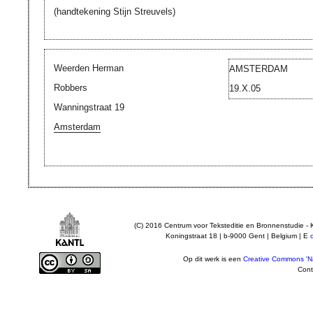
(handtekening Stijn Streuvels)
Weerden Herman
AMSTERDAM
Robbers
19.X.05
Wanningstraat 19
Amsterdam
(C) 2016 Centrum voor Teksteditie en Bronnenstudie - 
Koningstraat 18 | b-9000 Gent | Belgium | E
Op dit werk is een
Creative Commons 'Na
Cont