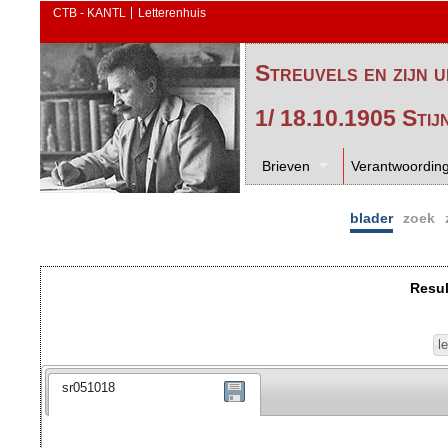
CTB - KANTL
Letterenhuis
Streuvels en zijn u
1/ 18.10.1905 Stij
Brieven
Verantwoordin
blader
zoek
Resul
l
sr051018