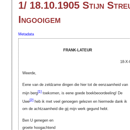
1/ 18.10.1905 Stijn Str
Ingooigem
Metadata
FRANK·LATEUR
18-X-
Weerde,
Eene van de zeldzame dingen die hier tot de eenzaamheid van
[
1]
mijn berg
toekomen, is eene goede boekbeoordeeling! De
[
2]
Uwe
heb ik met veel genoegen gelezen en hiermede dank ik
om de achtzaamheid die gij mijn werk gegund hebt.
Ben U genegen en
groete hoogachtend