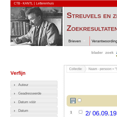
CTB - KANTL
Letterenhuis
Streuvels en z
Zoekresultate
Brieven
Verantwoordin
blader
zoek
Collectie:
Naam - persoon = "
Verfijn
Auteur
Geadresseerde
Datum vóór
Datum
2/ 06.09.19
1