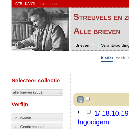
CTB - KANTL
Letterenhuis
Streuvels en z
Alle brieven
Brieven
Verantwoordin
blader
zoek
Selecteer collectie
alle brieven (2531)
Verfijn
1/ 18.10.1
1
Auteur
Ingooigem
Geadresseerde