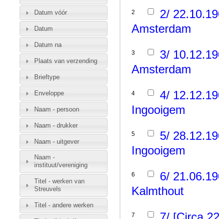
2/ 22.10.1
Datum vóór
2
Amsterdam
Datum
Datum na
3/ 10.12.1
3
Plaats van verzending
Amsterdam
Brieftype
4/ 12.12.1
Enveloppe
4
Ingooigem
Naam - persoon
Naam - drukker
5/ 28.12.1
5
Naam - uitgever
Ingooigem
Naam -
instituut/vereniging
6/ 21.06.1
6
Titel - werken van
Kalmthout
Streuvels
Titel - andere werken
7/ [Circa 2
7