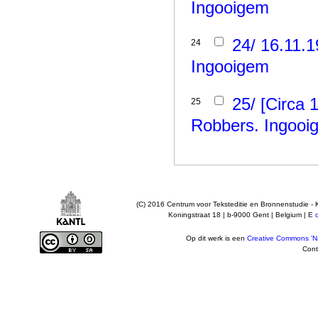
Ingooigem
24/ 16.11.
24
Ingooigem
25/ [Circa 
25
Robbers. Ingooi
(C) 2016 Centrum voor Teksteditie en Bronnenstudie - 
Koningstraat 18 | b-9000 Gent | Belgium | E
Op dit werk is een
Creative Commons 'Na
Cont