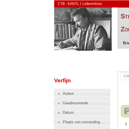
CTB - KANTL
Letterenhuis
St
Zo
Bri
Col
Verfijn
Auteur
Geadresseerde
Datum
Plaats van verzending
1