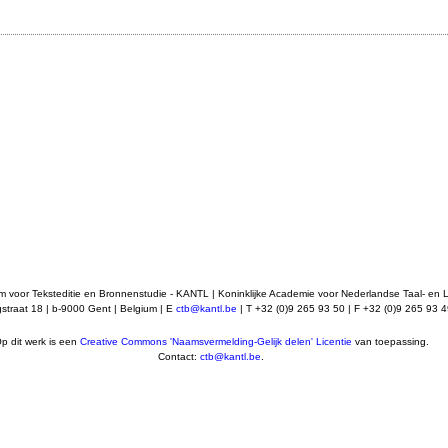
m voor Teksteditie en Bronnenstudie - KANTL | Koninklijke Academie voor Nederlandse Taal- en 
straat 18 | b-9000 Gent | Belgium | E
ctb@kantl.be
| T +32 (0)9 265 93 50 | F +32 (0)9 265 93 
p dit werk is een
Creative Commons 'Naamsvermelding-Gelijk delen' Licentie
van toepassing.
Contact:
ctb@kantl.be
.