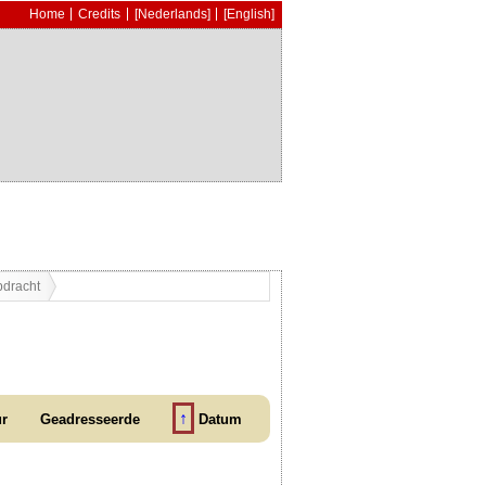
Home
Credits
[Nederlands]
[English]
pdracht
↑
ur
Geadresseerde
Datum
m