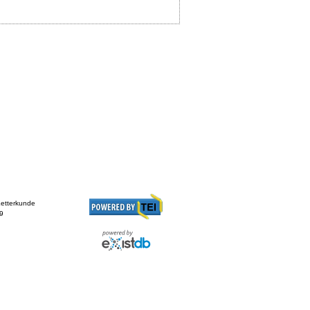
Letterkunde
49