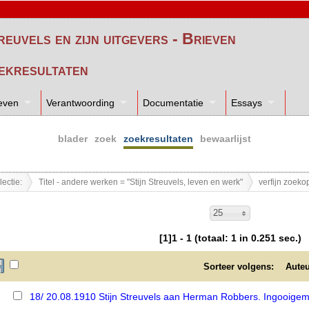
reuvels en zijn uitgevers - Brieven
ekresultaten
even
Verantwoording
Documentatie
Essays
blader
zoek
zoekresultaten
bewaarlijst
lectie:
Titel - andere werken = "Stijn Streuvels, leven en werk"
verfijn zoeko
25
[1]1 - 1 (totaal: 1 in 0.251 sec.)
Sorteer volgens:
Aute
18/ 20.08.1910 Stijn Streuvels aan Herman Robbers. Ingooige