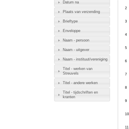
Datum na
2
Plaats van verzending
Brieftype
3
Enveloppe
4
Naam - persoon
5
Naam - uitgever
Naam - instituut/vereniging
6
Titel - werken van
Streuvels
7
Titel - andere werken
8
Titel - tijdschriften en
kranten
9
10
11