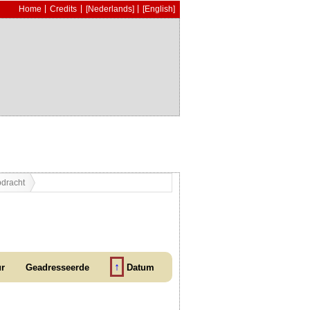
Home
Credits
[Nederlands]
[English]
pdracht
↑
ur
Geadresseerde
Datum