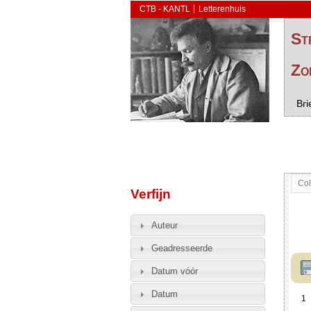
CTB - KANTL
Letterenhuis
St
Zo
Bri
Col
Verfijn
Auteur
Geadresseerde
Datum vóór
Datum
1