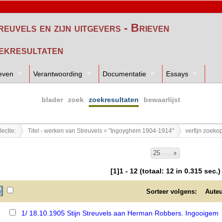
reuvels en zijn uitgevers - Brieven
ekresultaten
even
Verantwoording
Documentatie
Essays
blader
zoek
zoekresultaten
bewaarlijst
lectie:
Titel - werken van Streuvels = "Ingoyghem 1904-1914"
verfijn zoeko
25
[1]1 - 12 (totaal: 12 in 0.315 sec.)
Sorteer volgens:
Aute
1/ 18.10.1905 Stijn Streuvels aan Herman Robbers. Ingooigem