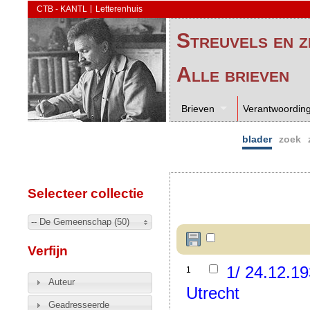
CTB - KANTL
Letterenhuis
Streuvels en z
Alle brieven
Brieven
Verantwoordin
blader
zoek
Selecteer collectie
-- De Gemeenschap (50)
Verfijn
1/ 24.12.1
1
Auteur
Utrecht
Geadresseerde