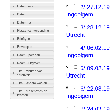
2/ 27.12.1
Datum vóór
2
Ingooigem
Datum
Datum na
3/ 28.12.1
3
Plaats van verzending
Utrecht
Brieftype
4/ 06.02.1
Enveloppe
4
Ingooigem
Naam - persoon
Naam - uitgever
5/ 09.02.1
5
Titel - werken van
Utrecht
Streuvels
Titel - andere werken
6/ 22.03.1
6
Titel - tijdschriften en
Ingooigem
kranten
7/ 24.03.1
7