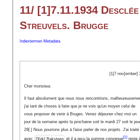
11/ [1]7.11.1934 Desclée
Streuvels. Brugge
Indextermen
Metadata
[1]7
nov[ember]
Cher monsieur,
Il faut absolument que nous nous rencontrions, malheureuseme
j'ai tant de choses à faire que je ne vois qu'un moyen celui de
vous proposer de venir à Bruges. Venez déjeuner chez moi un
jour de la semaine après la prochaine soit le mardi 27 soit le jeu
29
[.]
Nous pourrons plus à l'aise parler de nos projets. J'ai traité
[
1]
avec
D[irk]
Baksteen
et il a reçu la somme convenue
reste 