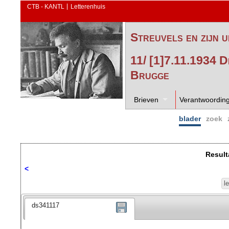
CTB - KANTL
Letterenhuis
Streuvels en zijn u
11/ [1]7.11.1934 
Brugge
Brieven
Verantwoordin
blader
zoek
Result
<
l
ds341117