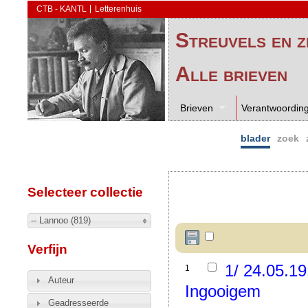
CTB - KANTL
Letterenhuis
Streuvels en z
Alle brieven
Brieven
Verantwoordin
blader
zoek
Selecteer collectie
-- Lannoo (819)
Verfijn
1/ 24.05.19
1
Auteur
Ingooigem
Geadresseerde