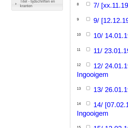
Titel - tijdschriften en
7/ [xx.11.1
8
kranten
9/ [12.12.1
9
10/ 14.01.1
10
11/ 23.01.1
11
12/ 24.01.1
12
Ingooigem
13/ 26.01.1
13
14/ [07.02.
14
Ingooigem
15