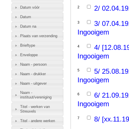
2/ 02.04.19
Datum vóór
2
Datum
3/ 07.04.19
3
Datum na
Ingooigem
Plaats van verzending
Brieftype
4/ [12.08.1
4
Ingooigem
Enveloppe
Naam - persoon
5/ 25.08.19
5
Naam - drukker
Ingooigem
Naam - uitgever
Naam -
6/ 21.09.19
6
instituut/vereniging
Ingooigem
Titel - werken van
Streuvels
8/ [xx.11.1
7
Titel - andere werken