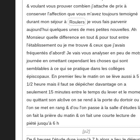
& voulant vous prouver combien j'attache de prix à
conserver l'affection que vous m'avez toujours temoigné
durant mon séjour à
Roulers
je vous fais parvenir
aujourd'hui quelques unes de mes petites nouvelles. Ah
Monsieur quelle difference en tout & pour tout entre
l'établissement ou je me trouve & ceux que j'avais
fréquentés d'abord! Je vais vous analyser en peu de mots
journée en omettant cependant les choses qui sont
semblables à ce qui se pratique dans les collèges
épiscopaux. En premier lieu le matin on se lève aussi à 5
1/2 heure mais il faut se dépécher davantage on a
seulement 15 minutes entre le temps du lever et le mom
ou quittant son alcôve on se rend à la porte du dortoir ou
l'on se met en rang & d'ou l'on passe à la salle d'études l
on fait la prière du matin & on fait une courte lecture de
piété jusqu'à 6 h
p2
De 6 heures l'étude dure jusqu'à 7 h alors a lieu le déjeu