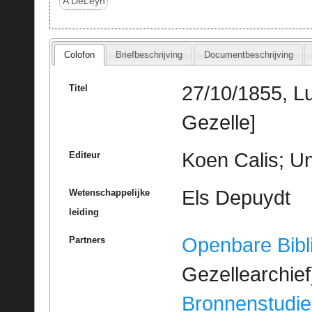
A DeLeyn
Colofon
Briefbeschrijving
Documentbeschrijving
27/10/1855, Lu
Titel
Gezelle]
Koen Calis; Un
Editeur
Els Depuydt
Wetenschappelijke
leiding
Openbare Bibl
Partners
Gezellearchief
Bronnenstudie