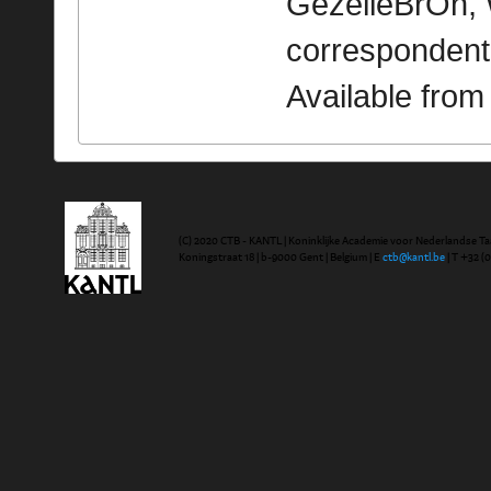
GezelleBrOn, 
correspondent
Available fro
(C) 2020 CTB - KANTL | Koninklijke Academie voor Nederlandse Ta
Koningstraat 18 | b-9000 Gent | Belgium | E
ctb@kantl.be
| T +32 (0