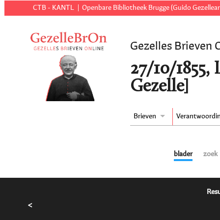
CTB - KANTL
Openbare Bibliotheek Brugge (Guido Gezellear
Gezelles Brieven 
27/10/1855,
Gezelle]
Brieven
Verantwoordi
blader
zoek
Resu
<