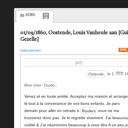
gg.10365
01/09/1860, Oostende, Louis Vanheule aan [Gu
Gezelle]
Indextermen
p1
bre
Ostende,
le 1 7
1
Mon cher
Guido
,
Venez et en toute amitié. Acceptez ma maison et arrange
le tout à la convenance de vos bons enfants. Je pars
demain pour aller en retraite à
Roulers
vous ne me
trouverez donc pas. Je le regrette vivement. J’ai beauco
oublié & J’ai néanmoins beaucoup à vous dire A un peu p