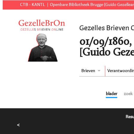
CTB - KANTL
Openbare Bibliotheek Brugge (Guido Gezellear
Gezelles Brieven 
01/09/1860,
[Guido Geze
Brieven
Verantwoordi
blader
zoek
Resu
<