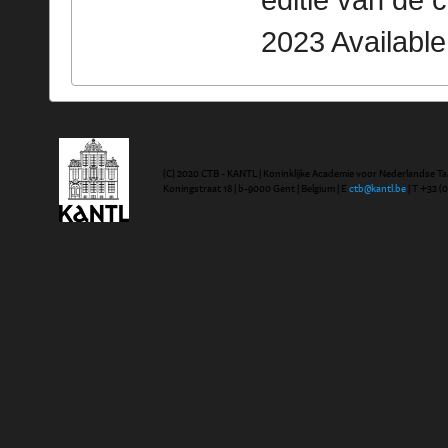
editie van de 
2023 Availabl
(C) 2020 CTB - KANTL | Koninklijke Academie voor Nederlandse Ta
Koningstraat 18 | b-9000 Gent | Belgium | E
ctb@kantl.be
| T +32 (0