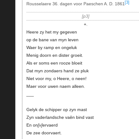
[3]
Rousselaere 36. dagen voor Paeschen A. D. 1861
p3
+.
Heere zy het my gegeven
op de bane van myn leven
Waer by ramp en ongeluk
Menig doorn en dister groeit.
Als er soms een rooze bloeit
Dat myn zondaers hand ze pluk
Niet voor my, o Heere, o neen!
Maer voor uwen naem alleen.
___
Gelyk de schipper op zyn mast
Zyn vaderlandsche vaên bind vast
En on
v
ervaerd
De zee doorvaert.