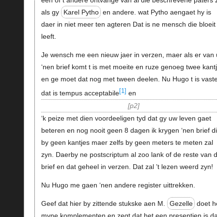
als gy
Karel Pytho
en andere. wat Pytho aengaet hy is
daer in niet meer ten agteren Dat is ne mensch die bloeit
leeft.
Je wensch me een nieuw jaer in verzen, maer als er van 
‘nen brief komt t is met moeite en ruze genoeg twee kant
en ge moet dat nog met tween deelen. Nu Hugo t is vast
[1]
dat is tempus acceptabile
en
p2
‘k peize met dien voordeeligen tyd dat gy uw leven gaet
beteren en nog nooit geen 8 dagen ik krygen ‘nen brief d
by geen kantjes maer zelfs by geen meters te meten zal
zyn. Daerby ne postscriptum al zoo lank of de reste van 
brief en dat geheel in verzen. Dat zal ’t lezen weerd zyn!
Nu Hugo me gaen ‘nen andere register uittrekken.
Geef dat hier by zittende stukske aen M.
Gezelle
doet 
myne komplementen en zegt dat het een presentjen is dat