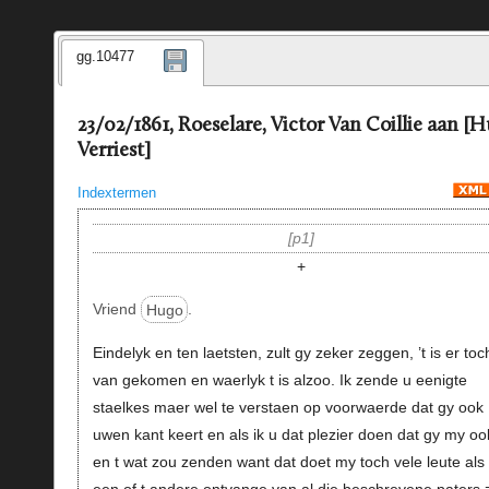
gg.10477
23/02/1861, Roeselare, Victor Van Coillie aan [
Verriest]
Indextermen
p1
+
Vriend
Hugo
.
Eindelyk en ten laetsten, zult gy zeker zeggen, ’t is er toc
van gekomen en waerlyk t is alzoo. Ik zende u eenigte
staelkes maer wel te verstaen op voorwaerde dat gy ook
uwen kant keert en als ik u dat plezier doen dat gy my oo
en t wat zou zenden want dat doet my toch vele leute als i
een of t andere ontvange van al die beschrevene paters 