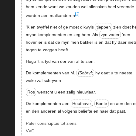
hem zende want we zouden wel allenskes heel vreemde
[2]
worden aen malkanderen
‘K en twyffel niet of ge moet dikwyls
tjeppen
zien doet 
myne komplementen en zeg hem: Als
zyn vader
‘nen
hovenier is dat de myn ‘nen bakker is en dat hy daer niet
tegen te zeggen heeft.
Hugo ’t is tyd van der van af te zien.
De komplementen van M.
Sobry
;
hy gaet u te naeste
weke zal schryven.
Ros
wenscht u een zalig nieuwjaar.
De komplementen aen
Houthave
,
Bonte
en aen den e
en den anderen al volgens beliefte en naer dat past.
Pater consrciptus tot ziens
VVC