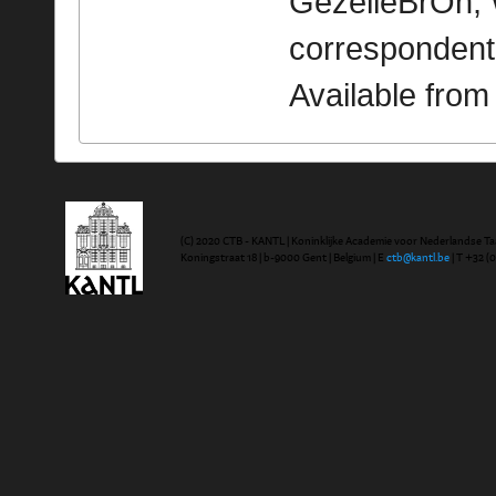
GezelleBrOn, 
correspondent
Available fro
(C) 2020 CTB - KANTL | Koninklijke Academie voor Nederlandse Ta
Koningstraat 18 | b-9000 Gent | Belgium | E
ctb@kantl.be
| T +32 (0