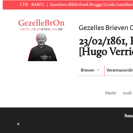
CTB - KANTL
Openbare Bibliotheek Brugge (Guido Gezellear
Gezelles Brieven 
23/02/1861, 
[Hugo Verri
Brieven
Verantwoordi
blader
zoek
Resu
<