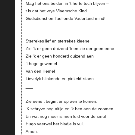
Mag het ons beiden in 't herte toch blijven –
t is dat het vrye Vlaemsche Kind
Godsdienst en Tael ende Vaderland mind!
___
Sterrekes lief en sterrekes kleene
Zie ‘k er geen duizend ‘k en zie der geen eene
Zie ‘k er geen honderd duizend aen
’t hoge gewemel
Van den Hemel
Lievelyk blinkende en pinkeld’ staen.
___
Zie eens t begint er op aen te komen.
‘K schryve nog altijd en ‘k ben aen de zoomen.
En wat nog meer is men luid voor de smul
Hugo vaerwel het bladje is vul.
Amen.