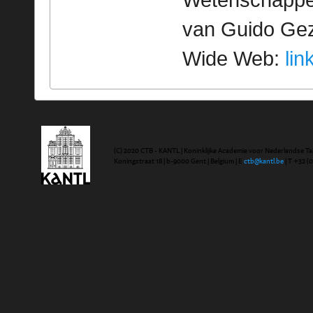
Wetenschappeli
van Guido Geze
Wide Web:
lin
(C) 2020 CTB - KANTL | Koninklijke Academie voor Nederlandse Ta
Koningstraat 18 | b-9000 Gent | Belgium | E
ctb@kantl.be
| T +32 (0