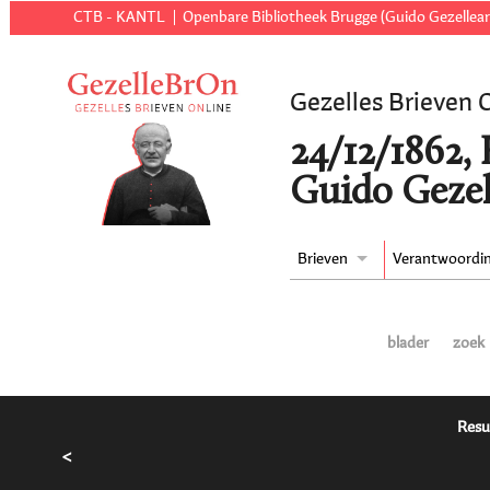
CTB - KANTL
Openbare Bibliotheek Brugge (Guido Gezellear
Gezelles Brieven 
24/12/1862,
Guido Gezel
Brieven
Verantwoordi
blader
zoek
Resu
<