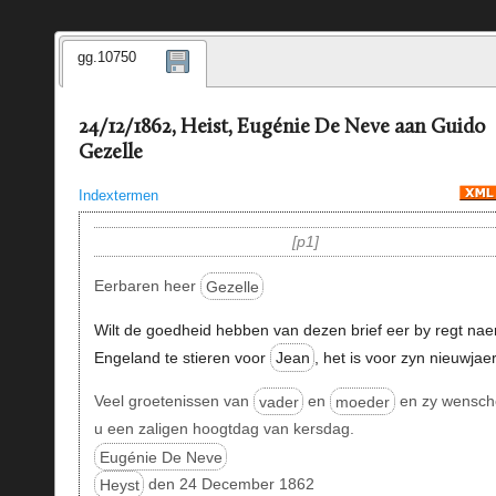
gg.10750
24/12/1862, Heist, Eugénie De Neve aan Guido
Gezelle
Indextermen
p1
Eerbaren heer
Gezelle
Wilt de goedheid hebben van dezen brief eer by regt nae
Engeland te stieren voor
Jean
, het is voor zyn nieuwjaer
Veel groetenissen van
vader
en
moeder
en zy wensc
u een zaligen hoogtdag van kersdag.
Eugénie De Neve
Heyst
den 24 December 1862