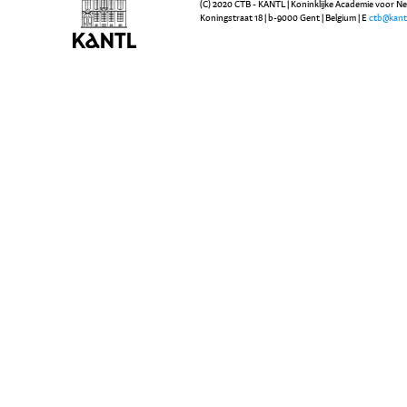
(C) 2020 CTB - KANTL | Koninklijke Academie voor N
Koningstraat 18 | b-9000 Gent | Belgium | E
ctb@kant