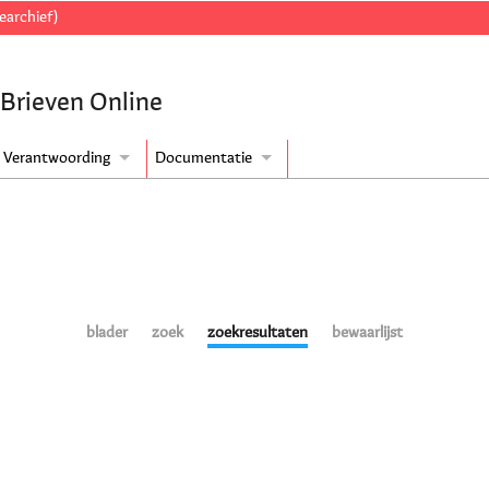
earchief)
 Brieven Online
Verantwoording
Documentatie
blader
zoek
zoekresultaten
bewaarlijst