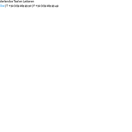
ederlandse Taal en Letteren
l.be
| T +32 (0)9 265 93 50 | F +32 (0)9 265 93 49