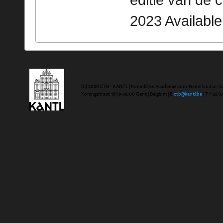
editie van de 
2023 Availabl
(C) 2020 CTB - KANTL | Koninklijke Academie voor Nederlandse Ta
Koningstraat 18 | b-9000 Gent | Belgium | E
ctb@kantl.be
| T +32 (0