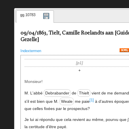
gg.10783
09/04/1863, Tielt, Camille Roelandts aan [Guid
Gezelle]
Indextermen
p1
+
Monsieur!
M. L'abbé
Debrabander
de
Thielt
vient de me demand
[1]
s'il est bien que M.
Weale
me paie
à d'autres époque
que celles fixées par le prospectus?
Je lui ai répondu que cela revient au même, pourvu que j
la certitude d'être payé.