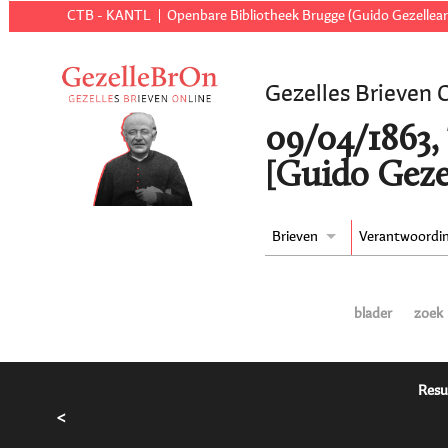
CTB - KANTL
Openbare Bibliotheek Brugge (Guido Gezellear
Gezelles Brieven 
09/04/1863, 
[Guido Geze
Brieven
Verantwoordi
blader
zoek
Resu
<