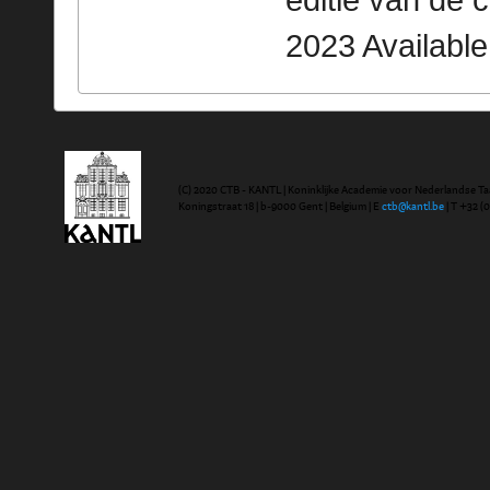
editie van de 
2023 Availabl
(C) 2020 CTB - KANTL | Koninklijke Academie voor Nederlandse Ta
Koningstraat 18 | b-9000 Gent | Belgium | E
ctb@kantl.be
| T +32 (0