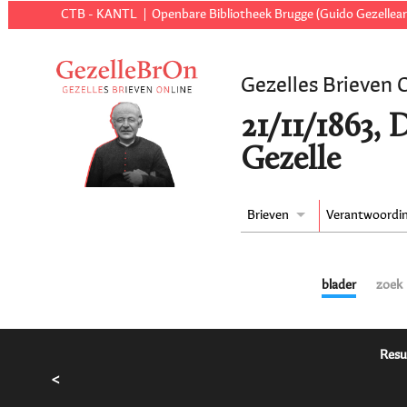
CTB - KANTL
Openbare Bibliotheek Brugge (Guido Gezellear
Gezelles Brieven 
21/11/1863, 
Gezelle
Brieven
Verantwoordi
blader
zoek
Resu
<