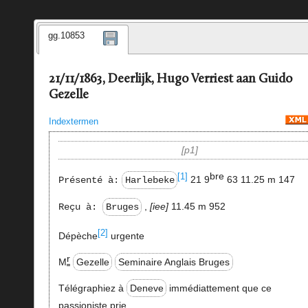
gg.10853
21/11/1863, Deerlijk, Hugo Verriest aan Guido
Gezelle
Indextermen
p1
bre
[1]
21 9
63 11.25 m 147
Présenté à:
Harlebeke
,
iee
11.45 m 952
Reçu à:
Bruges
[2]
Dépèche
urgente
r
M
Gezelle
Seminaire Anglais Bruges
Télégraphiez à
Deneve
immédiattement que ce
passioniste prie.