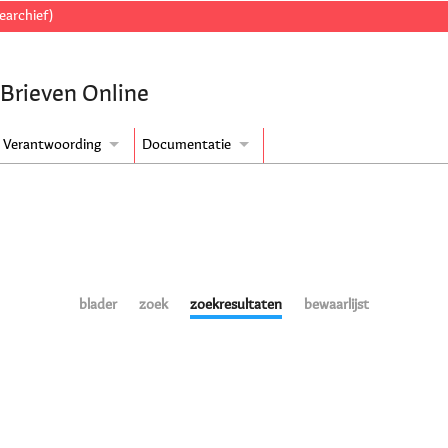
earchief)
 Brieven Online
Verantwoording
Documentatie
blader
zoek
zoekresultaten
bewaarlijst