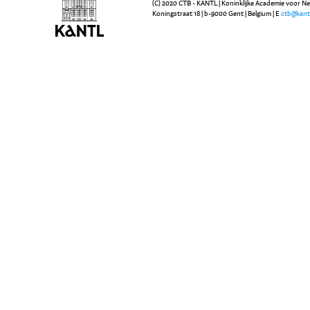
(C) 2020 CTB - KANTL | Koninklijke Academie voor N
Koningstraat 18 | b-9000 Gent | Belgium | E
ctb@kant