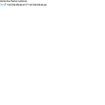
ederlandse Taal en Letteren
l.be
| T +32 (0)9 265 93 50 | F +32 (0)9 265 93 49