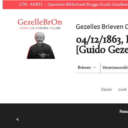
CTB - KANTL
Openbare Bibliotheek Brugge (Guido Gezellear
Gezelles Brieven 
04/12/1863,
[Guido Geze
Brieven
Verantwoordi
blader
zoek
Resu
<