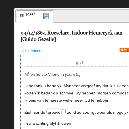
gg.10862
04/12/1863, Roeselare, Isidoor Hemeryck aan
[Guido Gezelle]
Indextermen
p1
r
M
en liefste Vriend in
Christo
Ik bedank u hertelyk. Mynheer vergeef my dat ik zulk ee
korten ‘k bedank u schryve, wy hebben morgen compositi
ik peis van te naeste weke meer tyd te hebben.
[1]
Ziet hier de
preuve
zend ze zoo ligt weer als mogelyk
In afwachting blyf ik uwen