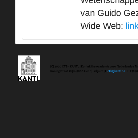
Wetenschappeli
van Guido Geze
Wide Web:
lin
(C) 2020 CTB - KANTL | Koninklijke Academie voor Nederlandse Ta
Koningstraat 18 | b-9000 Gent | Belgium | E
ctb@kantl.be
| T +32 (0