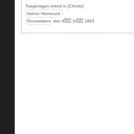
Toegenegen vriend in
Christo
Isidoor Hemeryck.
den
ber
Rousselaere
den 4
10
1863.