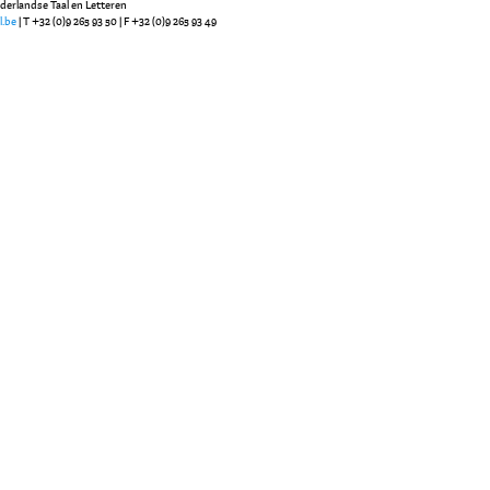
ederlandse Taal en Letteren
l.be
| T +32 (0)9 265 93 50 | F +32 (0)9 265 93 49