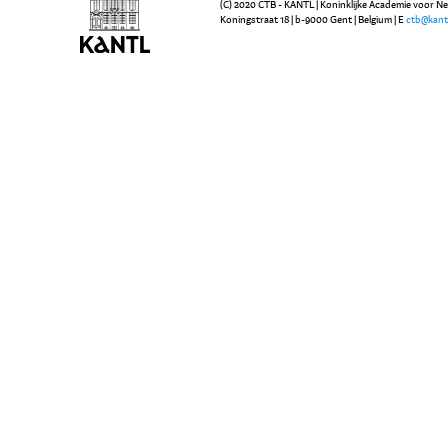
(C) 2020 CTB - KANTL | Koninklijke Academie voor N
Koningstraat 18 | b-9000 Gent | Belgium | E
ctb@kant