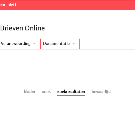
earchief)
 Brieven Online
Verantwoording
Documentatie
blader
zoek
zoekresultaten
bewaarlijst