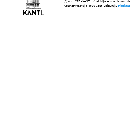
(C) 2020 CTB - KANTL | Koninklijke Academie voor N
Koningstraat 18 | b-9000 Gent | Belgium | E
ctb@kant