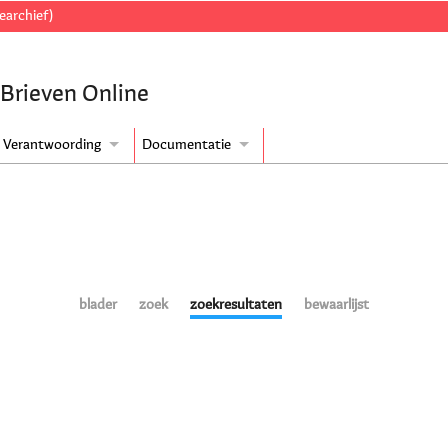
earchief)
 Brieven Online
Verantwoording
Documentatie
blader
zoek
zoekresultaten
bewaarlijst