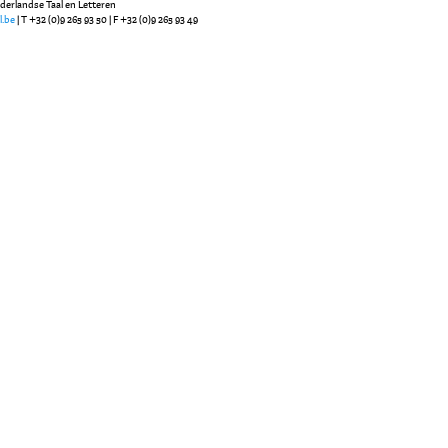
ederlandse Taal en Letteren
l.be
| T +32 (0)9 265 93 50 | F +32 (0)9 265 93 49