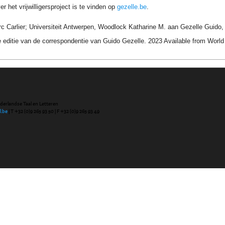
r het vrijwilligersproject is te vinden op
gezelle.be
.
 Carlier; Universiteit Antwerpen, Woodlock Katharine M. aan Gezelle Guido,
 editie van de correspondentie van Guido Gezelle. 2023 Available from Wor
ederlandse Taal en Letteren
l.be
| T +32 (0)9 265 93 50 | F +32 (0)9 265 93 49