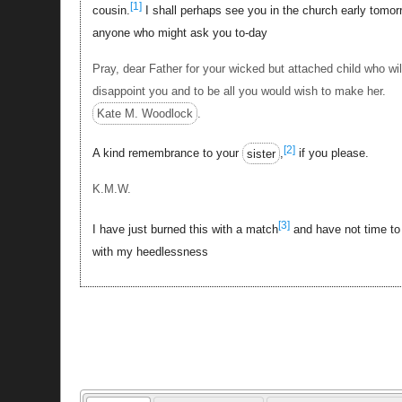
[1]
cousin.
I shall perhaps see you in the church early tomorro
anyone who might ask you to-day
Pray, dear Father for your wicked but attached child who will
disappoint you and to be all you would wish to make her.
Kate M. Woodlock
.
[2]
A kind remembrance to your
sister
,
if you please.
K.M.W.
[3]
I have just burned this with a match
and have not time to 
with my heedlessness