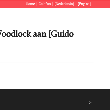
Home
Colofon
[Nederlands]
[English]
Woodlock aan [Guido
>