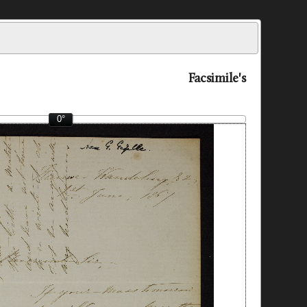
Facsimile's
0°