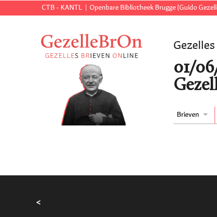
CTB - KANTL
Openbare Bibliotheek Brugge (Guido Gezell
Gezelles
01/06
Gezell
Brieven
<