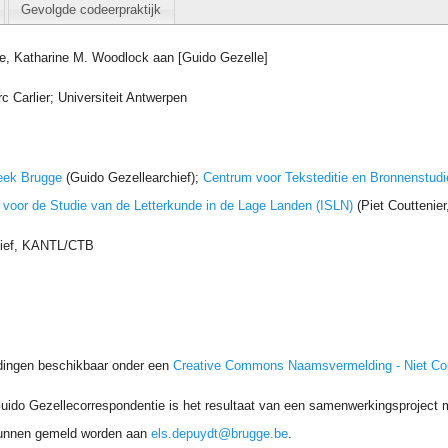
Gevolgde codeerpraktijk
e, Katharine M. Woodlock aan [Guido Gezelle]
 Carlier; Universiteit Antwerpen
eek Brugge
(Guido Gezellearchief);
Centrum voor Teksteditie en Bronnenstudi
t voor de Studie van de Letterkunde in de Lage Landen (ISLN)
(Piet Couttenie
hief, KANTL/CTB
dingen beschikbaar onder een
Creative Commons Naamsvermelding - Niet C
uido Gezellecorrespondentie is het resultaat van een samenwerkingsproject me
unnen gemeld worden aan
els.depuydt@brugge.be
.