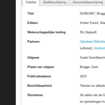
Colofon
Briefbeschrijving
Documentbeschrijving
Titel
01/06/1867, Brugg
Editeur
Amber Sonck; Marc
Wetenschappelijke leiding
Els Depuydt
Partners
Openbare Biblioth
Letteren);
Instituu
Uitgever
Guido Gezellearc
Plaats van uitgave
Brugge, Gent
Publicatiedatum
2023
Beschikbaarheid
Teksten en afbeel
Disclaimer
De editie van de G
en opmerkingen k