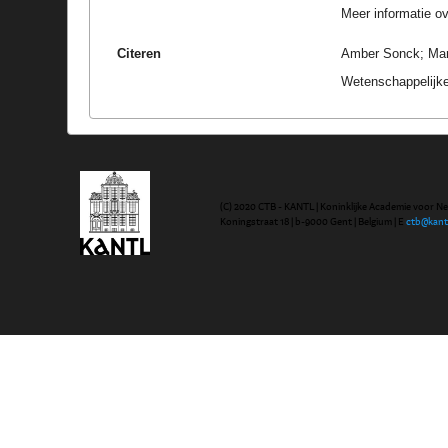
Meer informatie ove
Citeren
Amber Sonck; Marc
Wetenschappelijke
(C) 2020 CTB - KANTL | Koninklijke Academie voor N
Koningstraat 18 | b-9000 Gent | Belgium | E
ctb@kant