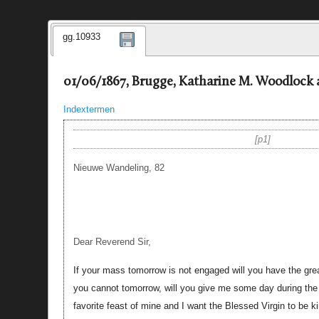
gg.10933
01/06/1867, Brugge, Katharine M. Woodlock 
Indextermen
p1
Nieuwe Wandeling, 82
Dear Reverend Sir,
If your mass tomorrow is not engaged will you have the grea
you cannot tomorrow, will you give me some day during the 
favorite feast of mine and I want the Blessed Virgin to be 