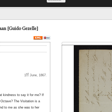
aan [Guido Gezelle]
st
1
June, 1867.
t kindness to say it for me? If
Octave? The Visitation is a
kind to me as she was to her