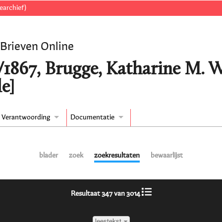
earchief)
 Brieven Online
/1867, Brugge, Katharine M. 
e]
Verantwoording
Documentatie
blader
zoek
zoekresultaten
bewaarlijst
Resultaat 347 van 3014
leestekst