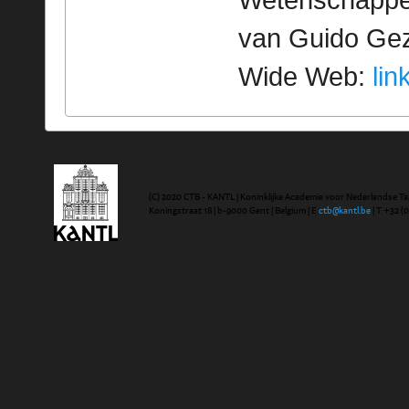
Wetenschappeli
van Guido Geze
Wide Web:
lin
(C) 2020 CTB - KANTL | Koninklijke Academie voor Nederlandse Ta
Koningstraat 18 | b-9000 Gent | Belgium | E
ctb@kantl.be
| T +32 (0