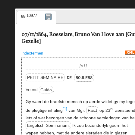
gg.10977
07/11/1864, Roeselare, Bruno Van Hove aan [Gu
Gezelle]
Indextermen
p1
PETIT SEMINAIRE
DE
ROULERS
Vriend
Guido
,
Gy waert de braefste mensch op aerde wildet gy my tege
n.
[1]
de plegtige inhaling
van Mgr.
Faict
op 23
aenstaend
iets of wat bezorgen van de schoone versieringen van he
Engelsch Seminarium.
Ik zou bezonderlyk geern het
wapen hebben, met de andere sieraden die in glazen