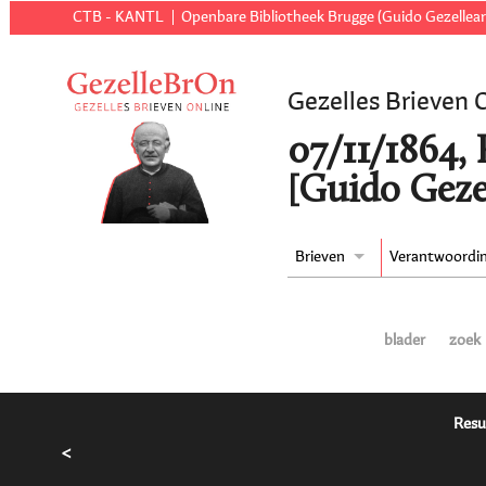
CTB - KANTL
Openbare Bibliotheek Brugge (Guido Gezellear
Gezelles Brieven 
07/11/1864,
[Guido Geze
Brieven
Verantwoordi
blader
zoek
Resu
<