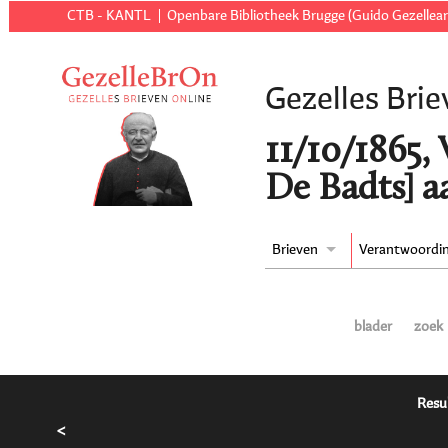
CTB - KANTL
Openbare Bibliotheek Brugge (Guido Gezellear
Gezelles Brie
11/10/1865,
De Badts] a
Brieven
Verantwoordi
blader
zoek
Resu
<