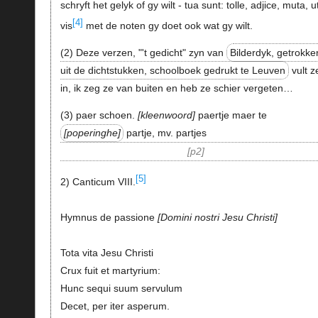
schryft het gelyk of gy wilt - tua sunt: tolle, adjice, muta, u
[4]
vis
met de noten gy doet ook wat gy wilt.
(2) Deze verzen, "'t gedicht" zyn van
Bilderdyk, getrokke
uit de dichtstukken, schoolboek gedrukt te Leuven
vult z
in, ik zeg ze van buiten en heb ze schier vergeten…
(3) paer schoen.
kleenwoord
paertje maer te
poperinghe
partje, mv. partjes
p2
[5]
2) Canticum VIII.
Hymnus de passione
Domini nostri Jesu Christi
Tota vita Jesu Christi
Crux fuit et martyrium:
Hunc sequi suum servulum
Decet, per iter asperum.