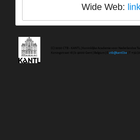
Wide Web:
lin
(C) 2020 CTB - KANTL | Koninklijke Academie voor Nederlandse Ta
Koningstraat 18 | b-9000 Gent | Belgium | E
ctb@kantl.be
| T +32 (0