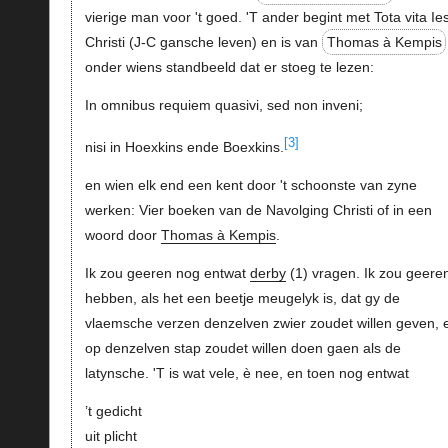
vierige man voor 't goed. 'T ander begint met Tota vita Ie
Christi (J-C gansche leven) en is van
Thomas à Kempis
onder wiens standbeeld dat er stoeg te lezen:
In omnibus requiem quasivi, sed non inveni;
[3]
nisi in Hoexkins ende Boexkins.
en wien elk end een kent door 't schoonste van zyne
werken: Vier boeken van de Navolging Christi of in een
woord door
Thomas à Kempis
.
Ik zou geeren nog entwat
derby
(1) vragen. Ik zou geere
hebben, als het een beetje meugelyk is, dat gy de
vlaemsche verzen denzelven zwier zoudet willen geven, 
op denzelven stap zoudet willen doen gaen als de
latynsche. 'T is wat vele, è nee, en toen nog entwat
’t gedicht
uit plicht