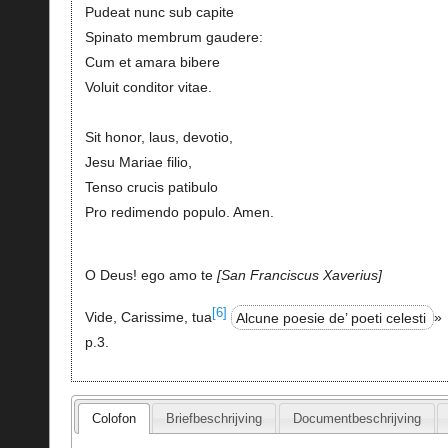
Pudeat nunc sub capite
Spinato membrum gaudere:
Cum et amara bibere
Voluit conditor vitae.
Sit honor, laus, devotio,
Jesu Mariae filio,
Tenso crucis patibulo
Pro redimendo populo. Amen.
O Deus! ego amo te
San Franciscus Xaverius
[6]
Vide, Carissime, tua
Alcune poesie de’ poeti celesti
»
p.3.
Colofon
Briefbeschrijving
Documentbeschrijving