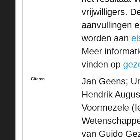
vrijwilligers. 
aanvullingen 
worden aan
e
Meer informatie
vinden op
geze
Jan Geens; Un
Citeren
Hendrik August
Voormezele (Ie
Wetenschappeli
van Guido Geze