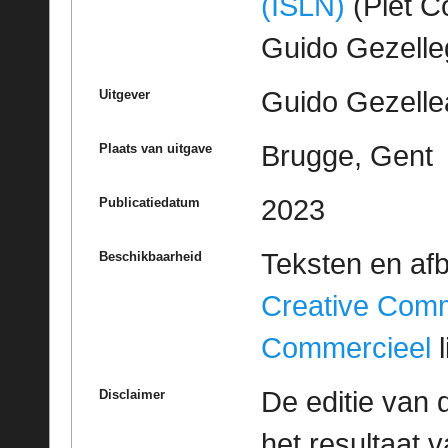
(ISLN)
(Piet Co
Guido Gezell
Guido Gezelle
Uitgever
Brugge, Gent
Plaats van uitgave
2023
Publicatiedatum
Teksten en af
Beschikbaarheid
Creative Com
Commercieel
l
De editie van 
Disclaimer
het resultaat