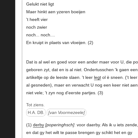
Gelukt niet ligt
Maer hinkt aen yzeren boeijen
't heeft vier
noch zwier
noch... noch....
En kruipt in plaets van vloeijen. (2)
Dat is al wel en goed voor een ander maer voor U, die p
geboren zyt, dat en is al niet. Ondertusschen 'k gaen een
artikeltje op de leeste slaen. 't leer
legt
ol è sneen. ('t lee
al gesneden), maer en verwacht U nog een keer niet aen
niet vele; 't zyn nog d'eerste partjes. (3)
Tot ziens.
H.A. DB.
van Voormezeele
(1)
derby
poperinghsch
: voor daerby. Als ik u iets zende
en dat gy het wilt te passe brengen gy schikt het en gy