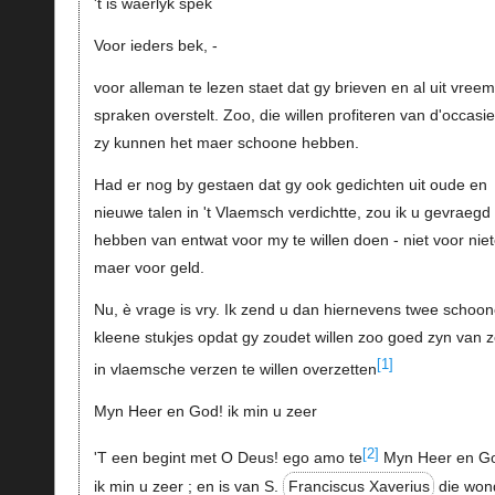
't is waerlyk spek
Voor ieders bek, -
voor alleman te lezen staet dat gy brieven en al uit vree
spraken overstelt. Zoo, die willen profiteren van d'occasie
zy kunnen het maer schoone hebben.
Had er nog by gestaen dat gy ook gedichten uit oude en
nieuwe talen in 't Vlaemsch verdichtte, zou ik u gevraegd
hebben van entwat voor my te willen doen - niet voor nie
maer voor geld.
Nu, è vrage is vry. Ik zend u dan hiernevens twee schoo
kleene stukjes opdat gy zoudet willen zoo goed zyn van 
[1]
in vlaemsche verzen te willen overzetten
Myn Heer en God! ik min u zeer
[2]
'T een begint met O Deus! ego amo te
Myn Heer en G
ik min u zeer ; en is van S.
Franciscus Xaverius
die won