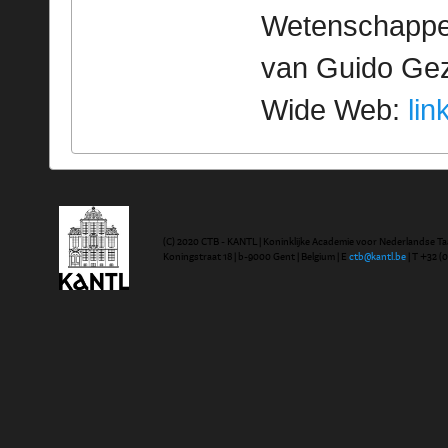
Wetenschappeli
van Guido Geze
Wide Web:
lin
(C) 2020 CTB - KANTL | Koninklijke Academie voor Nederlandse Ta
Koningstraat 18 | b-9000 Gent | Belgium | E
ctb@kantl.be
| T +32 (0