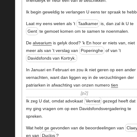
vriendelyk er heur een van te beschikken.
Ik begin geweldig te verlangen U eens ter spraak te hebb
Laat my eens weten als 't
Taalkamer
is, dan zal ik U te
Gent
te gemoet komen om te samen te noenmalen.
De
alvearium
is gelyk dood? 'k En hoor er niets van, niet
meer als van 't verslag van
Poperinghe
of van 't
Davidsfonds van Kortryk.
In Januari en Februari en zou ik niet geren op een ander
vernachten, want dan liggen wy in de verzuchtingen der
patriarken in afwachting van onzen numero
tien
p2
Ik zeg U dat, omdat advokaat
Verriest
gezegd heeft dat
my ging vragen om op een Davidsfondsvergadering te
spreken.
Wat hebt ge gevonden van de beoordeelingen van
Clae
en van
Duclos
?