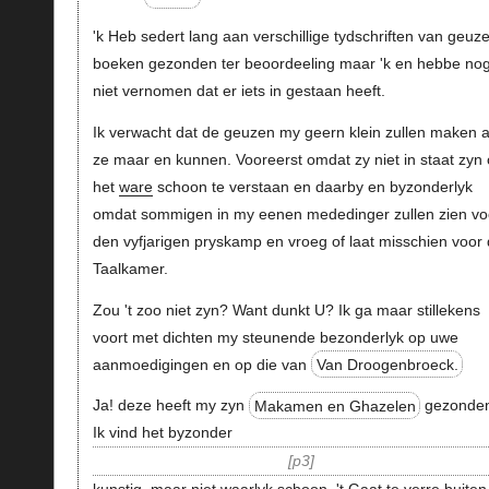
'k Heb sedert lang aan verschillige tydschriften van geuz
boeken gezonden ter beoordeeling maar 'k en hebbe no
niet vernomen dat er iets in gestaan heeft.
Ik verwacht dat de geuzen my geern klein zullen maken a
ze maar en kunnen. Vooreerst omdat zy niet in staat zyn
het
ware
schoon te verstaan en daarby en byzonderlyk
omdat sommigen in my eenen mededinger zullen zien vo
den vyfjarigen pryskamp en vroeg of laat misschien voor
Taalkamer.
Zou 't zoo niet zyn? Want dunkt U? Ik ga maar stillekens
voort met dichten my steunende bezonderlyk op uwe
aanmoedigingen en op die van
Van Droogenbroeck.
Ja! deze heeft my zyn
Makamen en Ghazelen
gezonde
Ik vind het byzonder
p3