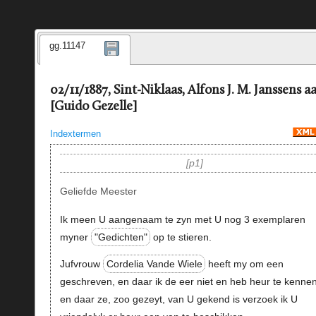
gg.11147
02/11/1887, Sint-Niklaas, Alfons J. M. Janssens a
[Guido Gezelle]
Indextermen
p1
Geliefde Meester
Ik meen U aangenaam te zyn met U nog 3 exemplaren
myner
"Gedichten"
op te stieren.
Jufvrouw
Cordelia Vande Wiele
heeft my om een
geschreven, en daar ik de eer niet en heb heur te kenne
en daar ze, zoo gezeyt, van U gekend is verzoek ik U