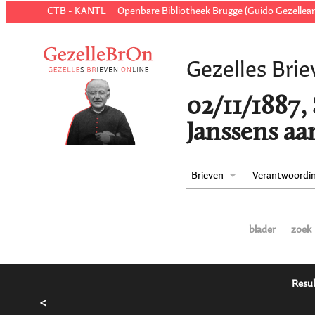
CTB - KANTL
Openbare Bibliotheek Brugge (Guido Gezellear
Gezelles Brie
02/11/1887, 
Janssens aa
Brieven
Verantwoordi
blader
zoek
Resul
<