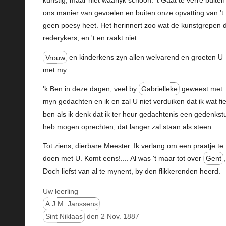
kunstig, maar niet waarlyk schoon. 't Gaat te verre buiten
ons manier van gevoelen en buiten onze opvatting van 't
geen poesy heet. Het herinnert zoo wat de kunstgrepen 
rederykers, en 't en raakt niet.
Vrouw
en kinderkens zyn allen welvarend en groeten U
met my.
'k Ben in deze dagen, veel by
Gabrielleke
geweest met
myn gedachten en ik en zal U niet verduiken dat ik wat fie
ben als ik denk dat ik ter heur gedachtenis een gedenkst
heb mogen oprechten, dat langer zal staan als steen.
Tot ziens, dierbare Meester. Ik verlang om een praatje te
doen met U. Komt eens!.... Al was 't maar tot over
Gent
,
Doch liefst van al te mynent, by den flikkerenden heerd.
Uw leerling
A.J.M. Janssens
Sint Niklaas
den 2 Nov. 1887