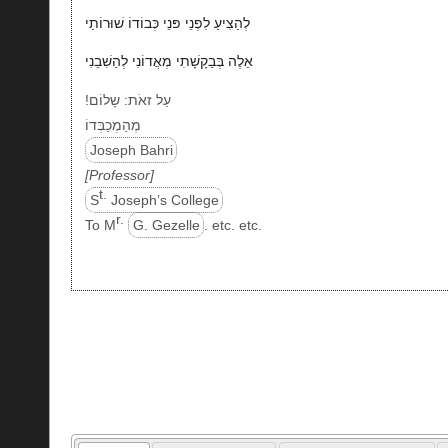
לְהַצִיעַ לִפְנֵי פּנֵי כְּבוֹדוֹ שׁוּרוֹתַי
אֵלֶה בְּבַקָשָׁתִי מְאֲדוֹנִי לְהַשִׁבֵנִי
!עַל זאֹת: שָלוֹם
מְהַמְכַבְּדוֹ
Joseph Bahri
Professor
t.
S
Joseph’s College
r.
To M
G. Gezelle
. etc. etc.