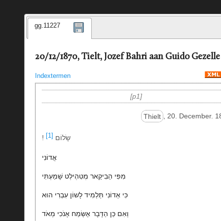
gg.11227
20/12/1870, Tielt, Jozef Bahri aan Guido Gezelle
Indextermen
p1
Thielt
, 20. December. 1
[1]
! שָֹלוֹם
אֲדוֹנִי
מִפִּי הַבִיקַאר מְטִהְילְט שָׁמַעְתִּי
כִּי אַדוֹנִי תַּלְמִיד לָשוֹן עִבְרִי הוּא
וְאִם כֵּן הַדָּבָר אֶשְּׂמַח אָנֹכִי מְאֹד