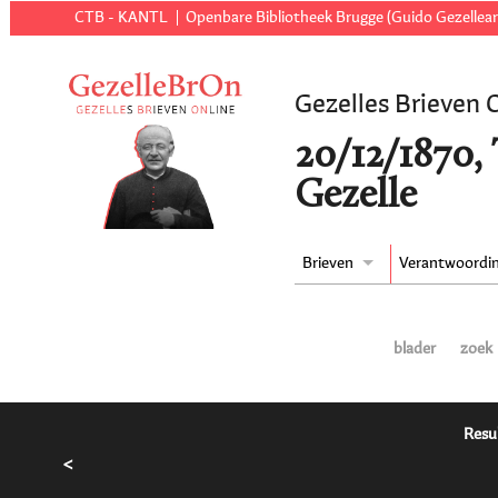
CTB - KANTL
Openbare Bibliotheek Brugge (Guido Gezellear
Gezelles Brieven 
20/12/1870, 
Gezelle
Brieven
Verantwoordi
blader
zoek
Resu
<