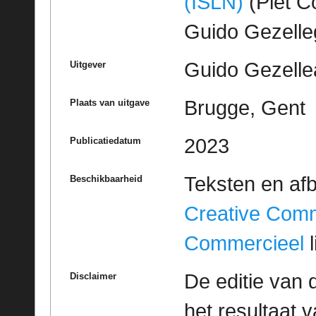
(ISLN)
(Piet Co
Guido Gezell
Guido Gezelle
Uitgever
Brugge, Gent
Plaats van uitgave
2023
Publicatiedatum
Teksten en af
Beschikbaarheid
Creative Com
Commercieel
l
De editie van 
Disclaimer
het resultaat