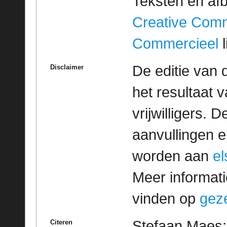
Teksten en af
Creative Com
Commercieel
l
De editie van 
Disclaimer
het resultaat
vrijwilligers. 
aanvullingen 
worden aan
e
Meer informatie
vinden op
geze
Stefaan Maes; 
Citeren