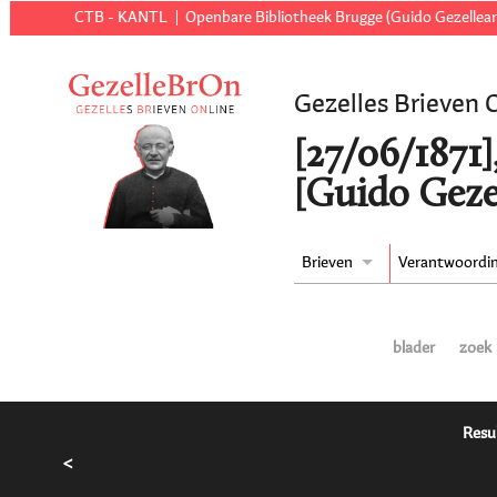
CTB - KANTL
Openbare Bibliotheek Brugge (Guido Gezellear
Gezelles Brieven 
[27/06/1871]
[Guido Geze
Brieven
Verantwoordi
blader
zoek
Resu
<