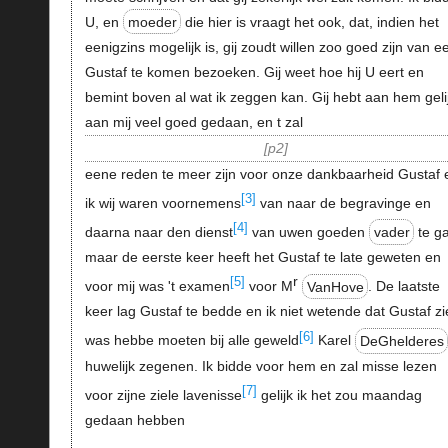
U, en
moeder
die hier is vraagt het ook, dat, indien het
eenigzins mogelijk is, gij zoudt willen zoo goed zijn van e
Gustaf te komen bezoeken. Gij weet hoe hij U eert en
bemint boven al wat ik zeggen kan. Gij hebt aan hem geli
aan mij veel goed gedaan, en t zal
p2
eene reden te meer zijn voor onze dankbaarheid Gustaf 
[3]
ik wij waren voornemens
van naar de begravinge en
[4]
daarna naar den dienst
van uwen goeden
vader
te g
maar de eerste keer heeft het Gustaf te late geweten en
r
[5]
voor mij was 't examen
voor M
VanHove
. De laatste
keer lag Gustaf te bedde en ik niet wetende dat Gustaf zi
[6]
was hebbe moeten bij alle geweld
Karel
DeGhelderes
huwelijk zegenen. Ik bidde voor hem en zal misse lezen
[7]
voor zijne ziele lavenisse
gelijk ik het zou maandag
gedaan hebben