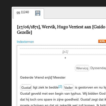
gg.11240
[27/06/1871], Wervik, Hugo Verriest aan [Guido
Gezelle]
Indextermen
p1
+
Wervicq
Dyssenda
Geëerde Vriend en
d
Meester
[2]
Gustaf
ligt ziek te bedde
Vader
is gestorven en nu li
Gustaf geveld met een begin van typhus. Wij bidden God
dat hij toch ons spare in zijne goedheid. Gustaf zegt dat i
moete schrijven en dat gij zekerlijk wel zult komen. Ik bid