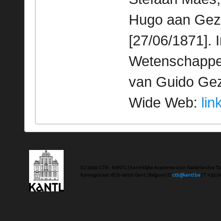
Hugo aan Geze
[27/06/1871]. 
Wetenschappeli
van Guido Geze
Wide Web:
lin
(C) 2020 CTB - KANTL | Koninklijke Academie voor Nederlandse Ta
Koningstraat 18 | b-9000 Gent | Belgium | E
ctb@kantl.be
| T +32 (0