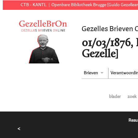
CTB - KANTL
Openbare Bibliotheek Brugge (Guido Gezellear
Gezelles Brieven 
01/03/1876, 
Gezelle]
Brieven
Verantwoordi
blader
zoek
Resu
<