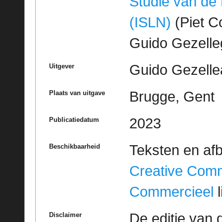
Studie van de
(ISLN)
(Piet Co
Guido Gezell
Guido Gezelle
Uitgever
Brugge, Gent
Plaats van uitgave
2023
Publicatiedatum
Teksten en af
Beschikbaarheid
Creative Com
Commercieel
l
De editie van 
Disclaimer