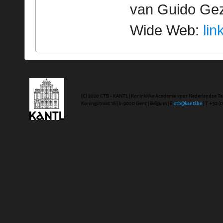
van Guido Geze
Wide Web:
lin
(C) 2020 CTB - KANTL | Koninklijke Academie voor Nederlandse Ta
Koningstraat 18 | b-9000 Gent | Belgium | E
ctb@kantl.be
| T +32 (0