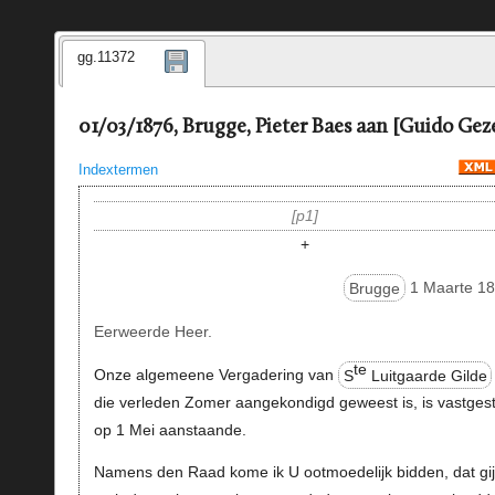
gg.11372
01/03/1876, Brugge, Pieter Baes aan [Guido Geze
Indextermen
p1
+
Brugge
1 Maarte 18
Eerweerde Heer.
te
Onze algemeene Vergadering van
S
Luitgaarde Gilde
die verleden Zomer aangekondigd geweest is, is vastgest
op 1 Mei aanstaande.
Namens den Raad kome ik U ootmoedelijk bidden, dat gij