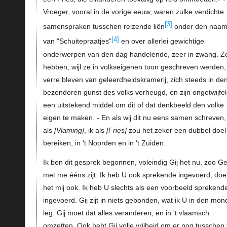
Vroeger, vooral in de vorige eeuw, waren zulke verdichte
[3]
samenspraken tusschen reizende liên
onder den naa
[4]
van "Schuitepraatjes"
en over allerlei gewichtige
onderwerpen van den dag handelende, zeer in zwang. Z
hebben, wijl ze in volkseigenen toon geschreven werden,
verre bleven van geleerdheidskramerij, zich steeds in de
bezonderen gunst des volks verheugd, en zijn ongetwijfe
een uitstekend middel om dit of dat denkbeeld den volke
eigen te maken. - En als wij dit nu eens samen schreven, 
als
Vlaming
, ik als
Fries
zou het zeker een dubbel doel
bereiken, in 't Noorden en in 't Zuiden.
Ik ben dit gesprek begonnen, voleindig Gij het nu, zoo Ge 
met me ééns zijt. Ik heb U ook sprekende ingevoerd, doe
het mij ook. Ik heb U slechts als een voorbeeld sprekend
ingevoerd. Gij zijt in niets gebonden, wat ik U in den mon
leg. Gij moet dat alles veranderen, en in 't vlaamsch
omzetten. Ook hebt Gij volle vrijheid om er nog tusschen 