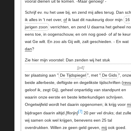
vooral dienen uit te komen. -Maar genoeg! -
Schrijf ev. nu het uwe bij, en zend mij alles terug. Dan schr
ik alles in 't net over,
of
ik laat dit naukeurig door mijn
16
jarigen zoon
verrichten, en zend U daarna het geheel n
eens toe, in oogenschouw, en om nog goed- of af te keu
wat Ge wilt. En zoo als Gij wilt, zalt geschieden. - En wat
dan
?
Zie hier mijn voorstel: Dan zenden wij het stuk
p4
ter plaatsing aan "
De Tijdspiegel
", met "
De Gids
", onz
beide allerbeste, deftigste en degelikste tijdschriften (
rev
geloof ik, zegt Gij), geheel onpartidig van standpunt en
waarin onze eerste en beste letterkundigen schrijven.
Ongetwijfeld wordt het daarin opgenomen; ik krijg voor
mi
[7]
bijdragen daarin altijd
florijn
20 per vel druks; dat zull
wij samen ook wel krijgen, benevens een 25 tal
overdrukken. Willen ze geen geld geven,
mij
ook goed.