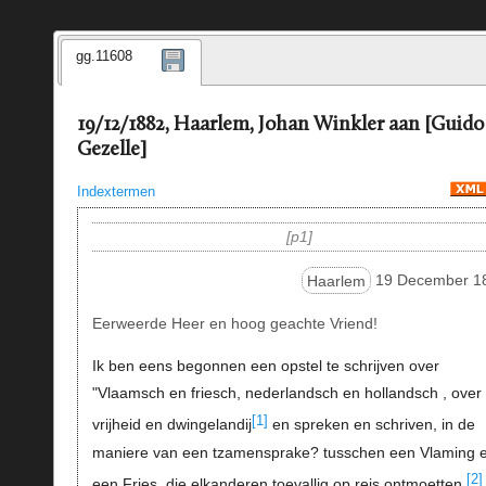
gg.11608
19/12/1882, Haarlem, Johan Winkler aan [Guido
Gezelle]
Indextermen
p1
Haarlem
19 December 1
Eerweerde Heer en hoog geachte Vriend!
Ik ben eens begonnen een opstel te schrijven over
"Vlaamsch en friesch, nederlandsch en hollandsch , over
[1]
vrijheid en dwingelandij
en spreken en schriven, in de
maniere van een tzamensprake? tusschen een Vlaming 
[2]
een Fries, die elkanderen toevallig op reis ontmoetten.