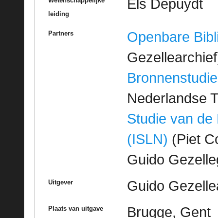
Els Depuydt
Wetenschappelijke
leiding
Openbare Bibl
Partners
Gezellearchief
Bronnenstudie
Nederlandse T
Studie van de
(ISLN)
(Piet Co
Guido Gezell
Guido Gezelle
Uitgever
Brugge, Gent
Plaats van uitgave