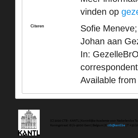
vinden op
geze
Sofie Meneve; 
Citeren
Johan aan Gez
In: GezelleBrO
correspondent
Available fro
(C) 2020 CTB - KANTL | Koninklijke Academie voor Nederlandse Ta
Koningstraat 18 | b-9000 Gent | Belgium | E
ctb@kantl.be
| T +32 (0