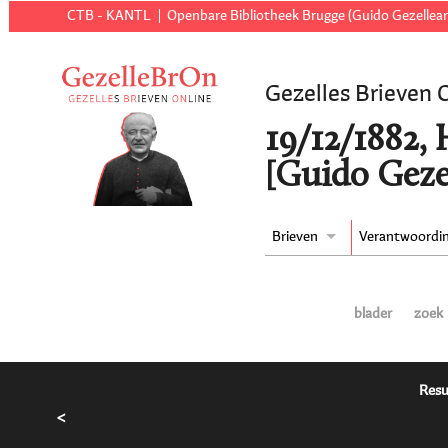
CTB - KANTL
Openbare Bibliotheek Brugge (Guido Gezellear
Gezelles Brieven 
19/12/1882,
[Guido Geze
Brieven
Verantwoordi
blader
zoek
Resu
<