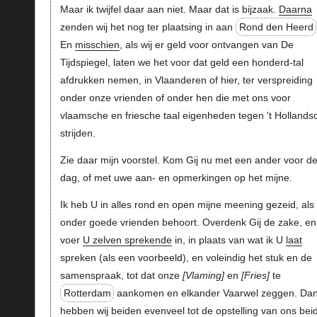
Maar ik twijfel daar aan niet. Maar dat is bijzaak.
Daarna
zenden wij het nog ter plaatsing in aan
Rond den Heerd
En
misschien
, als wij er geld voor ontvangen van De
Tijdspiegel, laten we het voor dat geld een honderd-tal
afdrukken nemen, in Vlaanderen of hier, ter verspreiding
onder onze vrienden of onder hen die met ons voor
vlaamsche en friesche taal eigenheden tegen 't Hollands
strijden.
Zie daar mijn voorstel. Kom Gij nu met een ander voor d
dag, of met uwe aan- en opmerkingen op het mijne.
Ik heb U in alles rond en open mijne meening gezeid, als
onder goede vrienden behoort. Overdenk Gij de zake, en
voer
U zelven sprekende
in, in plaats van wat ik U
laat
spreken (als een voorbeeld), en voleindig het stuk en de
samenspraak, tot dat onze
Vlaming
en
Fries
te
Rotterdam
aankomen en elkander Vaarwel zeggen. Da
hebben wij beiden evenveel tot de opstelling van ons bei