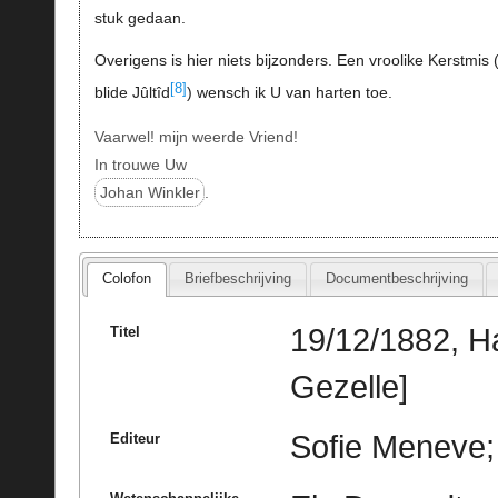
stuk gedaan.
Overigens is hier niets bijzonders. Een vroolike Kerstmis 
[8]
blide Jûltîd
) wensch ik U van harten toe.
Vaarwel! mijn weerde Vriend!
In trouwe Uw
Johan Winkler
.
Colofon
Briefbeschrijving
Documentbeschrijving
19/12/1882, H
Titel
Gezelle]
Sofie Meneve; 
Editeur