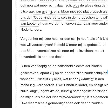
ook nog wat meer echt vlaamsch,
plus
de afbeelding der
uitspraak van
ui
en
ij
, enz. Maar niet zóó plat brugsch als
b.v. de
"Oude kindervertelsels in den brugschen tongval"
van Lootens
; dan wordt men onverstaanbaar voor ande
Nederlanders.
Vergeef het mij, zoo het hier den schijn heeft, als of ik U 
wet wil voorschrijven! Ik meld U maar mijne gedachte en
doe U een voorstel zoo als naar mijne inzichten, meest
bevorderlik is aan ons doel.
Ik heb voorloopig op de halfscheid slechts der bladen
geschreven, opdat Gij op de andere zijde zoudt schrijven
want natuurlik zult Gij alles, wat ik den
Vlaming
in den
mond leg, veranderen. Uwe zinbou is korter, en bezigt nie
zulke lange, ingewikkelde, kunstig samengestelde zinnen
de mijne, als die der Noord-
Nederlanders
in 't algemeen
Uwe vlaamsche eigenaardigheden ook daarin zouden