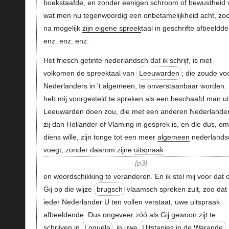
boekstaafde, en zonder eenigen schroom of bewustheid 
wat men nu tegenwoordig een onbetamelijkheid acht, zo
na mogelijk
zijn eigene spreek
taal in geschrifte afbeeldde
enz. enz. enz.
Het friesch getinte nederlandsch dat ik schrijf, is niet
volkomen de spreektaal van
Leeuwarden
; die zoude vo
Nederlanders in 't algemeen, te onverstaanbaar worden. 
heb mij voorgesteld te spreken als een beschaafd man ui
Leeuwarden doen zou, die met een anderen Nederlander,
zij dan Hollander of Vlaming in gesprek is, en die dus, om
diens wille, zijn tonge tot een meer
algemeen
nederlands
voegt, zonder daarom zijne
uitspraak
p3
en woordschikking te veranderen. En ik stel mij voor dat 
Gij op die wijze
brugsch
vlaamsch spreken zult, zoo dat
ieder Nederlander U ten vollen verstaat, uwe uitspraak
afbeeldende. Dus ongeveer zóó als Gij gewoon zijt te
schrijven in
Loquela
, in uwe
Uitstapjes in de Warande
,