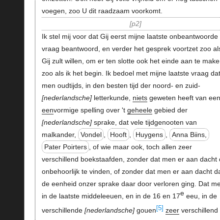
voegen, zoo U dit raadzaam voorkomt.
p2
Ik stel mij voor dat Gij eerst mijne laatste onbeantwoorde
vraag beantwoord, en verder het gesprek voortzet zoo al
Gij zult willen, om er ten slotte ook het einde aan te make
zoo als ik het begin. Ik bedoel met mijne laatste vraag da
men oudtijds, in den besten tijd der noord- en zuid-
nederlandsche
letterkunde,
niets
geweten heeft van ee
een
vormige spelling over 't
geheele
gebied der
nederlandsche
sprake, dat vele tijdgenooten van
malkander,
Vondel
,
Hooft
,
Huygens
,
Anna Biins,
Pater Poirters
, of wie maar ook, toch allen zeer
verschillend boekstaafden, zonder dat men er aan dacht d
onbehoorlijk te vinden, of zonder dat men er aan dacht d
de eenheid onzer sprake daar door verloren ging. Dat m
e
in de laatste middeleeuen, en in de 16 en 17
eeu, in de
[5]
verschillende
nederlandsche
gouen
zeer
verschillend