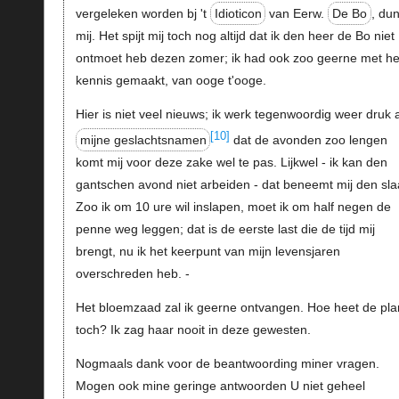
vergeleken worden bj 't
Idioticon
van Eerw.
De Bo
, dun
mij. Het spijt mij toch nog altijd dat ik den heer de Bo niet
ontmoet heb dezen zomer; ik had ook zoo geerne met h
kennis gemaakt, van ooge t'ooge.
Hier is niet veel nieuws; ik werk tegenwoordig weer druk 
[10]
mijne geslachtsnamen
dat de avonden zoo lengen
komt mij voor deze zake wel te pas. Lijkwel - ik kan den
gantschen avond niet arbeiden - dat beneemt mij den sla
Zoo ik om 10 ure wil inslapen, moet ik om half negen de
penne weg leggen; dat is de eerste last die de tijd mij
brengt, nu ik het keerpunt van mijn levensjaren
overschreden heb. -
Het bloemzaad zal ik geerne ontvangen. Hoe heet de pla
toch? Ik zag haar nooit in deze gewesten.
Nogmaals dank voor de beantwoording miner vragen.
Mogen ook mine geringe antwoorden U niet geheel