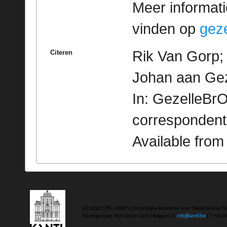
Meer informatie
vinden op
geze
Rik Van Gorp; 
Citeren
Johan aan Gez
In: GezelleBrO
correspondent
Available fro
(C) 2020 CTB - KANTL | Koninklijke Academie voor Nederlandse Ta
Koningstraat 18 | b-9000 Gent | Belgium | E
ctb@kantl.be
| T +32 (0