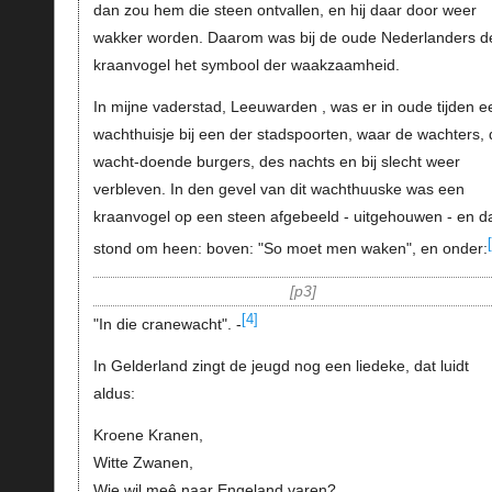
dan zou hem die steen ontvallen, en hij daar door weer
wakker worden. Daarom was bij de oude Nederlanders d
kraanvogel het symbool der waakzaamheid.
In mijne vaderstad, Leeuwarden , was er in oude tijden e
wachthuisje bij een der stadspoorten, waar de wachters, 
wacht-doende burgers, des nachts en bij slecht weer
verbleven. In den gevel van dit wachthuuske was een
kraanvogel op een steen afgebeeld - uitgehouwen - en d
stond om heen: boven: "So moet men waken", en onder:
p3
[4]
"In die cranewacht". -
In Gelderland zingt de jeugd nog een liedeke, dat luidt
aldus:
Kroene Kranen,
Witte Zwanen,
Wie wil meê naar Engeland varen?