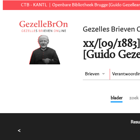
CTB - KANTL
Openbare Bibliotheek Brugge (Guido Gezellear
Gezelles Brieven 
xx/[09/1883
[Guido Geze
Brieven
Verantwoordi
blader
zoek
Resu
<