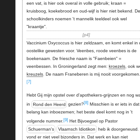
een vat, is hier ook overal in volle gebruik; kraan =
kruisboog, koekebrood en oud-wijf is hier niet bekend. D
schoolkinders noemen 't mannelik teeldeel ook wel
"kraantje".
p4
Vaccinium Oxycoccus is hier zeldzaam, en komt enkel in 
oostelike gewesten voor. Veenbes, roode veenbes is de
boekenaam. De friesche naam is "Faenbeien" =
veenbessen. In Groningerland zegt men:
kroezels
, ook w
kreuzels
. De naam Franeberen is mij nooit voorgekomen.
[7]
Hebt Gij mijn opstel over d'apothekers-grijnzen en nog wa
[8]
in
Rond den Heerd
gezien?
Misschien is er iets in da
belang kan inboezemen; het beste deel komt nog in 't
[9]
volgende nummer.
Het Bijvoegsel op Pastor
Schuerman's
Vlaamsch Idiotikon
heb ik doorgeneusd. 
vond er niet veel bizonders in. Dat werk en kan niet