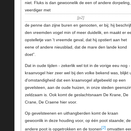
niet. Fluks is dan gewoonelik de een of andere dorpeling,
veerdiger met
p2
de penne dan zijne buren en genooten, er bij; hij beschrijf
den vreemden vogel min of meer duidelik, en maakt er e
opstelletje van 't vreemde geval, dat hij opstiert aan het
eene of andere nieusblad, dat de mare den lande kond
doet”.
Dat in oude tijden - zekerlik wel tot in de vorige eeu nog -
kraanvogel hier zeer wel bij den volke bekend was, blijkt u
d'omstandigheid dat een kraanvogel afgebeeld op een
gevelsteen, aan de oude huizen, in onze steden geenszi
zeldzaam is. Ook komt de geslachtsnaam De Krane, De
Crane, De Craene hier voor.
Op gevelsteenen en uithangberden komt de kraan
gewoonlik in deze houding voor, op één poot staande; de
[2]
andere poot is opgetrokken en de toonen
omvatten ee