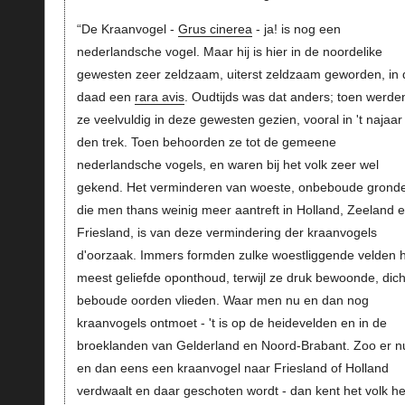
“De Kraanvogel -
Grus cinerea
- ja! is nog een
nederlandsche vogel. Maar hij is hier in de noordelike
gewesten zeer zeldzaam, uiterst zeldzaam geworden, in 
daad een
rara avis
. Oudtijds was dat anders; toen werde
ze veelvuldig in deze gewesten gezien, vooral in 't najaar
den trek. Toen behoorden ze tot de gemeene
nederlandsche vogels, en waren bij het volk zeer wel
gekend. Het verminderen van woeste, onbeboude grond
die men thans weinig meer aantreft in Holland, Zeeland 
Friesland, is van deze vermindering der kraanvogels
d'oorzaak. Immers formden zulke woestliggende velden 
meest geliefde oponthoud, terwijl ze druk bewoonde, dich
beboude oorden vlieden. Waar men nu en dan nog
kraanvogels ontmoet - 't is op de heidevelden en in de
broeklanden van Gelderland en Noord-Brabant. Zoo er n
en dan eens een kraanvogel naar Friesland of Holland
verdwaalt en daar geschoten wordt - dan kent het volk h