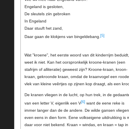
Engeland is gesloten,
De sleutels ziin gebroken
In Engeland
Daar stuuft het zand,
[5]
Daar gaan de klokjens van bingeldebang.
Wat "kroene", het eerste woord van dit kinderrijm beduidt
weet ik niet. Kan het oorspronkelijk kroone-kranen (een
stafrijm of alliteratie) geweest zijn? Kroone-kraan, kroon-
kraan, gekroonde kraan, omdat de kraanvogel een roode
vlek van kleine veêrtjes op zijnen kop draagt, als een kro
De kranen vliegen in de lucht, op hun trek, in de gedaant
[6]
van een letter V, eigenlik een V
want de eene reke is
immer langer dan de de andere. De wilde gansen vliegen
even eens in dien form. Eene volkseigene uitdrukking is m
daar voor niet bekend. Kraan = windas, en kraan = tap in