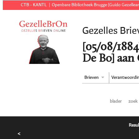
CTB - KANTL
Openbare Bibliotheek Brugge (Guido Gezellear
Gezelles Brie
[05/08/1884
De Bo] aan 
Brieven
Verantwoordi
blader
zoek
Resul
<