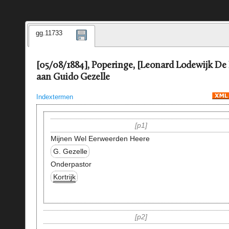
gg.11733
[05/08/1884], Poperinge, [Leonard Lodewijk De
aan Guido Gezelle
Indextermen
p1
Mijnen Wel Eerweerden Heere
G. Gezelle
Onderpastor
Kortrijk
p2