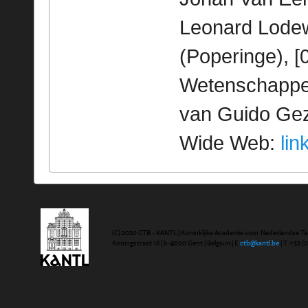
Leonard Lodew
(Poperinge), [
Wetenschappeli
van Guido Geze
Wide Web:
lin
(C) 2020 CTB - KANTL | Koninklijke Academie voor Nederlandse Ta
Koningstraat 18 | b-9000 Gent | Belgium | E
ctb@kantl.be
| T +32 (0