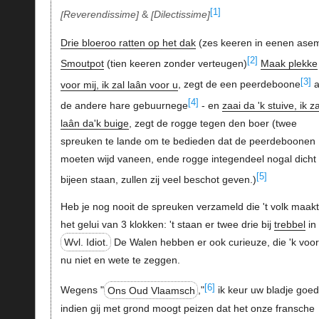
[1]
Reverendissime
&
Dilectissime
Drie bloeroo ratten op het dak
(zes keeren in eenen asem
[2]
Smoutpot
(tien keeren zonder verteugen)
Maak plekke
[3]
voor mij, ik zal laân voor u
, zegt de een peerdeboone
a
[4]
de andere hare gebuurnege
- en
zaai da 'k stuive, ik za
laân da'k buige
, zegt de rogge tegen den boer (twee
spreuken te lande om te bedieden dat de peerdeboonen
moeten wijd vaneen, ende rogge integendeel nogal dicht
[5]
bijeen staan, zullen zij veel beschot geven.)
Heb je nog nooit de spreuken verzameld die 't volk maak
het gelui van 3 klokken: 't staan er twee drie bij
trebbel
in
Wvl. Idiot.
De Walen hebben er ook curieuze, die 'k voo
nu niet en wete te zeggen.
[6]
Wegens "
Ons Oud Vlaamsch
,"
ik keur uw bladje goed
indien gij met grond moogt peizen dat het onze fransche