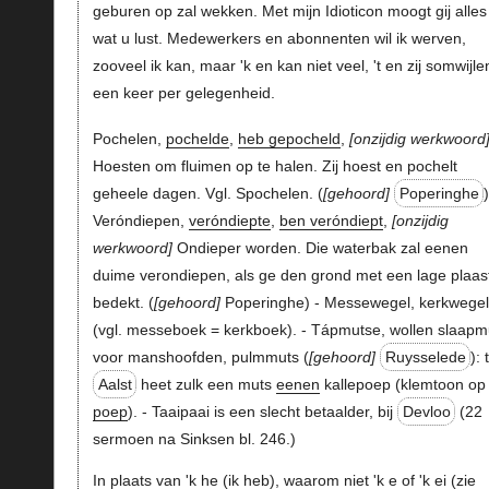
geburen op zal wekken. Met mijn Idioticon moogt gij alles
wat u lust. Medewerkers en abonnenten wil ik werven,
zooveel ik kan, maar 'k en kan niet veel, 't en zij somwijle
een keer per gelegenheid.
Pochelen,
pochelde
,
heb gepocheld
,
onzijdig werkwoord
Hoesten om fluimen op te halen. Zij hoest en pochelt
geheele dagen. Vgl. Spochelen. (
gehoord
Poperinghe
Veróndiepen,
veróndiepte
,
ben veróndiept
,
onzijdig
werkwoord
Ondieper worden. Die waterbak zal eenen
duime verondiepen, als ge den grond met een lage plaas
bedekt. (
gehoord
Poperinghe) - Messewegel, kerkwegel
(vgl. messeboek = kerkboek). - Tápmutse, wollen slaapm
voor manshoofden, pulmmuts (
gehoord
Ruysselede
): 
Aalst
heet zulk een muts
eenen
kallepoep (klemtoon op
poep
). - Taaipaai is een slecht betaalder, bij
Devloo
(22
sermoen na Sinksen bl. 246.)
In plaats van '
k he
(ik heb), waarom niet '
k e
of '
k ei
(zie