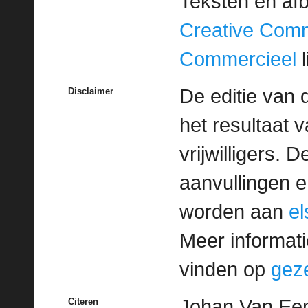
Teksten en af
Creative Com
Commercieel
l
De editie van 
Disclaimer
het resultaat
vrijwilligers. 
aanvullingen 
worden aan
e
Meer informatie
vinden op
geze
Johan Van Een
Citeren