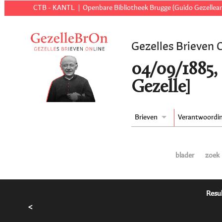
CTB - KANTL
Openbare Bibliotheek Brugge (Guido Gezellear
Gezelles Brieven 
04/09/1885,
Gezelle]
Brieven
Verantwoordi
blader
zoek
Resul
<