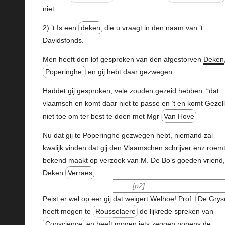
niet
2) ’t Is een
deken
die u vraagt in den naam van ’t
Davidsfonds.
Men heeft den lof gesproken van den afgestorven
Deken
Poperinghe,
en gij hebt daar gezwegen.
Haddet gij gesproken, vele zouden gezeid hebben: “dat
vlaamsch en komt daar niet te passe en ’t en komt Gezel
niet toe om ter best te doen met Mgr
Van Hove
”
Nu dat gij te Poperinghe gezwegen hebt, niemand zal
kwalijk vinden dat gij den Vlaamschen schrijver enz roem
bekend maakt op verzoek van M. De Bo’s goeden vriend,
Deken
Verraes
.
p2
Peist er wel op eer gij dat weigert Welhoe! Prof.
De Grys
heeft mogen te
Rousselaere
de lijkrede spreken van
Conscience
en heeft mogen iets zeggen nopens de