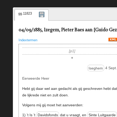
gg.11823
04/09/1885, Izegem, Pieter Baes aan [Guido Gez
Indextermen
p1
+
Iseghem
4 Sept.
Eerweerde Heer
Hebt gij daar wel aan gedacht als gij geschreven hebt dat 
de lijkrede niet en zult doen.
Volgens mij gij moet het aanveerden:
1) ’t Is ’t
Davidsfonds
dat u vraagt, en
Sinte Luitgaarde