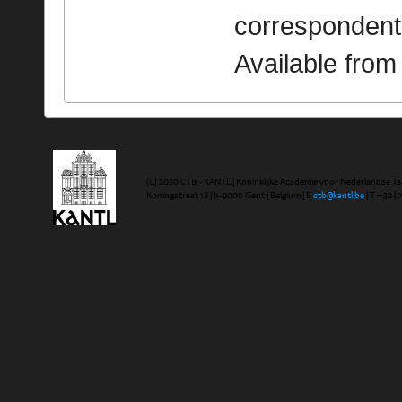
correspondent
Available fro
(C) 2020 CTB - KANTL | Koninklijke Academie voor Nederlandse Ta
Koningstraat 18 | b-9000 Gent | Belgium | E
ctb@kantl.be
| T +32 (0