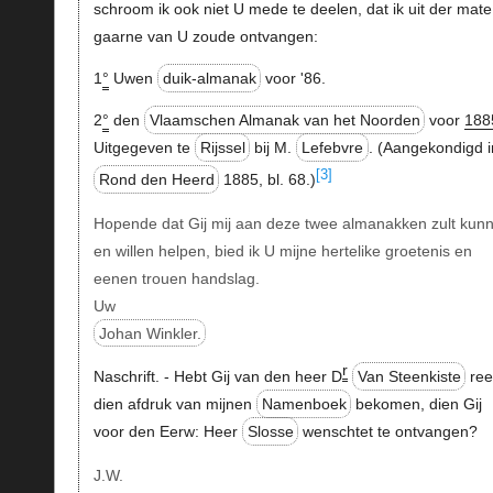
schroom ik ook niet U mede te deelen, dat ik uit der mate
gaarne van U zoude ontvangen:
1
°
Uwen
duik-almanak
voor '86.
2
°
den
Vlaamschen Almanak van het Noorden
voor
188
Uitgegeven te
Rijssel
bij M.
Lefebvre
. (Aangekondigd i
[3]
Rond den Heerd
1885, bl. 68.)
Hopende dat Gij mij aan deze twee almanakken zult kun
en willen helpen, bied ik U mijne hertelike groetenis en
eenen trouen handslag.
Uw
Johan Winkler.
r
Naschrift. - Hebt Gij van den heer D
Van Steenkiste
ree
dien afdruk van mijnen
Namenboek
bekomen, dien Gij
voor den Eerw: Heer
Slosse
wenschtet te ontvangen?
J.W.