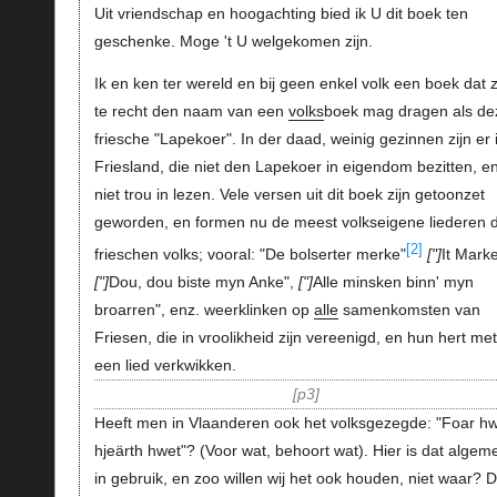
Uit vriendschap en hoogachting bied ik U dit boek ten
geschenke. Moge 't U welgekomen zijn.
Ik en ken ter wereld en bij geen enkel volk een boek dat 
te recht den naam van een
volks
boek mag dragen als de
friesche "Lapekoer". In der daad, weinig gezinnen zijn er 
Friesland, die niet den Lapekoer in eigendom bezitten, en
niet trou in lezen. Vele versen uit dit boek zijn getoonzet
geworden, en formen nu de meest volkseigene liederen 
[2]
frieschen volks; vooral: "De bolserter merke"
"
It Marke
"
Dou, dou biste myn Anke",
"
Alle minsken binn' myn
broarren", enz. weerklinken op
alle
samenkomsten van
Friesen, die in vroolikheid zijn vereenigd, en hun hert met
een lied verkwikken.
p3
Heeft men in Vlaanderen ook het volksgezegde: "Foar hw
hjeärth hwet"? (Voor wat, behoort wat). Hier is dat algem
in gebruik, en zoo willen wij het ook houden, niet waar? D