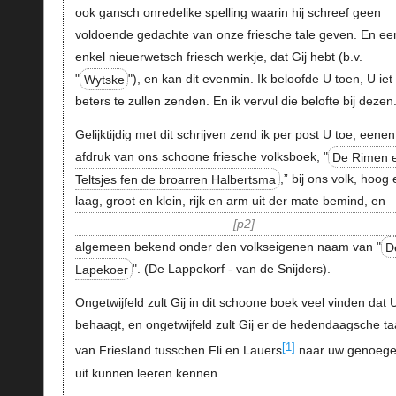
ook gansch onredelike spelling waarin hij schreef geen
voldoende gedachte van onze friesche tale geven. En ee
enkel nieuerwetsch friesch werkje, dat Gij hebt (b.v.
"
Wytske
"), en kan dit evenmin. Ik beloofde U toen, U iet
beters te zullen zenden. En ik vervul die belofte bij dezen
Gelijktijdig met dit schrijven zend ik per post U toe, eenen
afdruk van ons schoone friesche volksboek, "
De Rimen 
Teltsjes fen de broarren Halbertsma
,” bij ons volk, hoog 
laag, groot en klein, rijk en arm uit der mate bemind, en
p2
algemeen bekend onder den volkseigenen naam van "
D
Lapekoer
". (De Lappekorf - van de Snijders).
Ongetwijfeld zult Gij in dit schoone boek veel vinden dat 
behaagt, en ongetwijfeld zult Gij er de hedendaagsche ta
[1]
van Friesland tusschen Fli en Lauers
naar uw genoeg
uit kunnen leeren kennen.