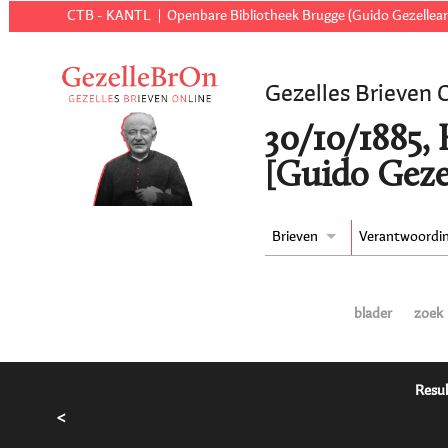
CTB - KANTL
Openbare Bibliotheek Brugge (Guido Gezellear
Gezelles Brieven 
30/10/1885,
[Guido Geze
Brieven
Verantwoordi
blader
zoek
Resul
<