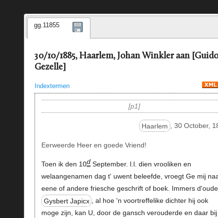
gg.11855
30/10/1885, Haarlem, Johan Winkler aan [Guid
Gezelle]
Indextermen
p1
Haarlem
, 30 October, 
Eerweerde Heer en goede Vriend!
d
Toen ik den 10
September. l.l. dien vrooliken en
welaangenamen dag t' uwent beleefde, vroegt Ge mij naar
eene of andere friesche geschrift of boek. Immers d'oude
Gysbert Japicx
, al hoe 'n voortreffelike dichter hij ook
moge zijn, kan U, door de gansch verouderde en daar bij