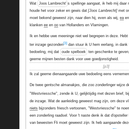
Wat
Joos Lambrecht'
s spellinge aangaat, ik heb mij daar
houde het voor zeker en gewis dat
Joos Lambrecht
met o
moet bekend geweest zijn, naar dien hij, even als wij,
ea
e
klanken
ee
en
oo
van Hollanders en Vlamingen.
Ik en hebbe uwe meeninge niet wel begrepen in deze. Hebt 
[3]
ter inzage gezonden
dan stuur ik U hem eerlang, in dank
bedoeling, mij dat
oude spelboek
ten geschenke te geven, 
geerne mijnen besten dank voor uwe goedjonstigheid.
p3
Ik zal geerne dienaangaande uwe bedoeling eens vernemen
De twee gentsche almanakjes, die zoo zonderlinger wijze 
"Westvriessche", zende ik U, gelijktijdig met dezen brief, bi
de inzage. Wat de aanleiding geweest mag zijn, om deze v
niets
bijzonders friesch vertoonen, "Westvriessche" te noem
een zonderling raadsel. Voor 't naste denk ik dat d'opsteller
van bewesten Fli moet geweest zijn. Ik heb aangaande dez