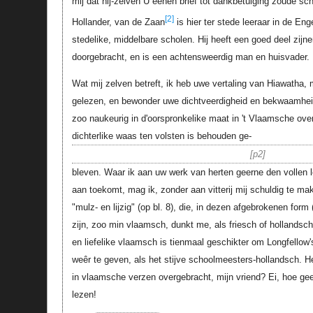
mij dat hij-zelven U eenen brief tot dankbetuiging zoude sc
[2]
Hollander, van de Zaan
is hier ter stede leeraar in de En
stedelike, middelbare scholen. Hij heeft een goed deel zijne
doorgebracht, en is een achtensweerdig man en huisvader.
Wat mij zelven betreft, ik heb uwe vertaling van Hiawatha, 
gelezen, en bewonder uwe dichtveerdigheid en bekwaamh
zoo naukeurig in d'oorspronkelike maat in 't Vlaamsche over
dichterlike waas ten volsten is behouden ge-
p2
bleven. Waar ik aan uw werk van herten geerne den vollen lo
aan toekomt, mag ik, zonder aan vitterij mij schuldig te m
"mulz- en lijzig" (op bl. 8), die, in dezen afgebrokenen form 
zijn, zoo min vlaamsch, dunkt me, als friesch of hollandsc
en liefelike vlaamsch is tienmaal geschikter om Longfellow'
weêr te geven, als het stijve schoolmeesters-hollandsch. H
in vlaamsche verzen overgebracht, mijn vriend? Ei, hoe gee
lezen!