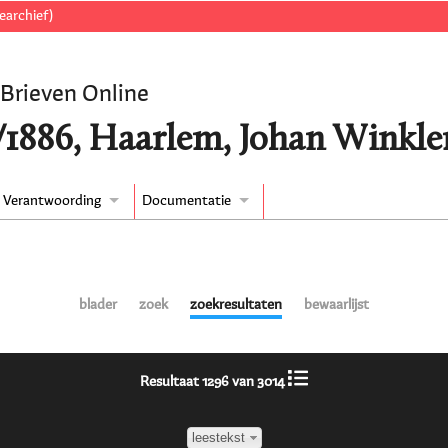
earchief)
 Brieven Online
/1886, Haarlem, Johan Winkler
Verantwoording
Documentatie
blader
zoek
zoekresultaten
bewaarlijst
Resultaat 1296 van 3014
leestekst