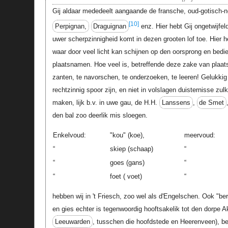
Gij aldaar mededeelt aangaande de fransche, oud-gotisch-
[10]
Perpignan,
Draguignan
enz. Hier hebt Gij ongetwijfe
uwer scherpzinnigheid komt in dezen grooten lof toe. Hier 
waar door veel licht kan schijnen op den oorsprong en bedi
plaatsnamen. Hoe veel is, betreffende deze zake van plaat
zanten, te navorschen, te onderzoeken, te leeren! Gelukkig
rechtzinnig spoor zijn, en niet in volslagen duisternisse z
maken, lijk b.v. in uwe gau, de H.H.
Lanssens
,
de Smet
den bal zoo deerlik mis sloegen.
Enkelvoud:
"kou" (koe),
meervoud:
“
skiep (schaap)
“
“
goes (gans)
“
“
foet ( voet)
“
hebben wij in 't Friesch, zoo wel als d'Engelschen. Ook "bern
en gies echter is tegenwoordig hooftsakelik tot den dorpe 
Leeuwarden
, tusschen die hoofdstede en Heerenveen), be