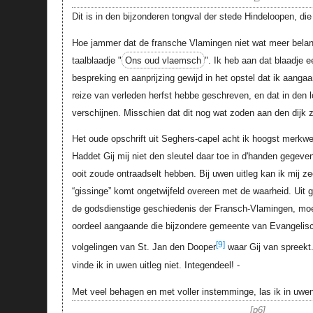
Dit is in den bijzonderen tongval der stede Hindeloopen, die 
Hoe jammer dat de fransche Vlamingen niet wat meer belang
taalblaadje "
Ons oud vlaemsch
". Ik heb aan dat blaadje e
bespreking en aanprijzing gewijd in het opstel dat ik aang
reize van verleden herfst hebbe geschreven, en dat in den
verschijnen. Misschien dat dit nog wat zoden aan den dijk 
Het oude opschrift uit Seghers-capel acht ik hoogst merkwe
Haddet Gij mij niet den sleutel daar toe in d'handen gegeven,
ooit zoude ontraadselt hebben. Bij uwen uitleg kan ik mij z
“gissinge” komt ongetwijfeld overeen met de waarheid. Uit 
de godsdienstige geschiedenis der Fransch-Vlamingen, moe
oordeel aangaande die bijzondere gemeente van Evangelis
[9]
volgelingen van St. Jan den Dooper
waar Gij van spreekt.
vinde ik in uwen uitleg niet. Integendeel! -
Met veel behagen en met voller instemminge, las ik in uwe
p6