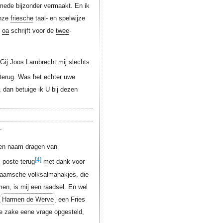
 mede bijzonder vermaakt. En ik
nze
friesche
taal- en spelwijze
n
oa
schrijft voor de
twee
-
Gij Joos Lambrecht mij slechts
 terug. Was het echter uwe
dan betuige ik U bij dezen
.
den naam dragen van
[4]
j poste terug
met dank voor
laamsche volksalmanakjes, die
en, is mij een raadsel. En wel
Harmen de Werve
een Fries
e zake eene vrage opgesteld,