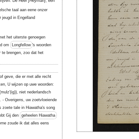
hrijven. De Heer
Heyman
, een
gelsche taal aan eene onzer
r jeugd in Engelland
met het uiterste genoegen
eid om
Longfellow
's woorden
 te brengen, zoo dat het
f geve, die er met alle recht
aken, U wijzen op uwe woorden:
(mulz'(ig)), niet nederlandsch
h. - Overigens, uw zoetvloeiende
s zoete tale in Hiawatha's song
ebt Gij den
geheelen Hiawatha
rne zoude ik dat alles eens