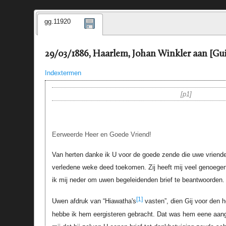
gg.11920
29/03/1886, Haarlem, Johan Winkler aan [Gui
Indextermen
p1
Eerweerde Heer en Goede Vriend!
Van herten danke ik U voor de goede zende die uwe vriendel
verledene weke deed toekomen. Zij heeft mij veel genoegen
ik mij neder om uwen begeleidenden brief te beantwoorden.
[1]
Uwen afdruk van “Hiawatha's
vasten”, dien Gij voor den 
hebbe ik hem eergisteren gebracht. Dat was hem eene aang