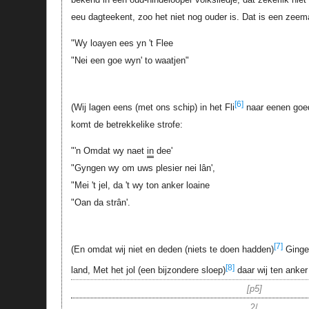
eeu dagteekent, zoo het niet nog ouder is. Dat is een zeema
"Wy loayen ees yn 't Flee
"Nei een goe wyn' to waatjen"
[6]
(Wij lagen eens (met ons schip) in het Fli
naar eenen goed
komt de betrekkelike strofe:
"'n Omdat wy naet
in
dee'
"Gyngen wy om uws plesier nei lân',
"Mei 't jel, da 't wy ton anker loaine
"Oan da strân'.
[7]
(En omdat wij niet en deden (niets te doen hadden)
Gingen
[8]
land, Met het jol (een bijzondere sloep)
daar wij ten anker
p5
2/