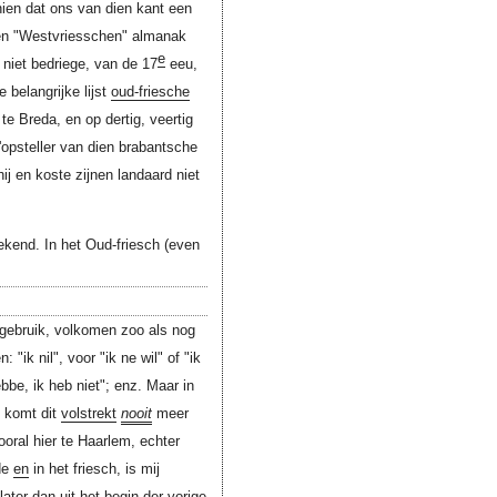
en dat ons van dien kant een
hen "Westvriesschen" almanak
e
j niet bedriege, van de 17
eeu,
belangrijke lijst
oud-friesche
e Breda, en op dertig, veertig
'opsteller van dien brabantsche
j en koste zijnen landaard niet
ekend. In het Oud-friesch (even
 gebruik, volkomen zoo als nog
ik nil", voor "ik ne wil" of "ik
ebbe, ik heb niet"; enz. Maar in
, komt dit
volstrekt
nooit
meer
vooral hier te Haarlem, echter
de
en
in het friesch, is mij
later dan uit het begin der vorige