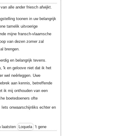
van alle ander friesch afwijkt.
stelling toonen in uw belangrijk
ene tamelik uitvoerige
aande mijne fransch-vlaamsche
 loop van dezen zomer zal
zal brengen.
erdig en belangrijk tevens.
 'k en geloove niet dat ik het
eer wel neêrleggen. Uwe
gebrek aan kennis, betreffende
t ik mij onthouden van een
che boetedoeners ofte
 Iets onwaarschijnliks echter en
n laatsten
Loquela
't gene