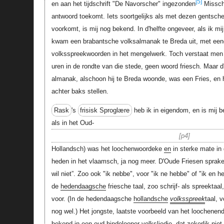
[5]
en aan het tijdschrift "De Navorscher" ingezonden
Misschi
antwoord toekomt. Iets soortgelijks als met dezen gentsc
voorkomt, is mij nog bekend. In d'helfte ongeveer, als ik mi
kwam een brabantsche volksalmanak te Breda uit, met eene 
volksspreekwoorden in het mengelwerk. Toch verstaat men t
uren in de rondte van die stede, geen woord friesch. Maar d
almanak, alschoon hij te Breda woonde, was een Fries, en hi
achter baks stellen.
Rask
's
frisisk Sproglære
heb ik in eigendom, en is mij b
als in het Oud-
p4
Hollandsch) was het loochenwoordeke
en
in sterke mate in
heden in het vlaamsch, ja nog meer. D'Oude Friesen spraken: "
wil niet”. Zoo ook "ik nebbe", voor "ik ne hebbe" of "ik en h
de
hedendaagsche
friesche taal, zoo schrijf- als spreektaal
voor. (In de hedendaagsche
hollandsche
volksspreek
taal, 
nog wel.) Het jongste, laatste voorbeeld van het loochenen
bekend in een oud-hindelooper volksliedje, dat zekerlik niet 