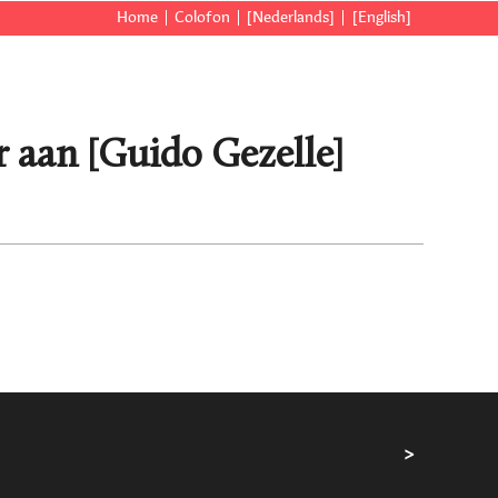
Home
Colofon
[Nederlands]
[English]
 aan [Guido Gezelle]
>