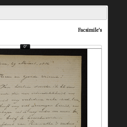
Facsimile's
0°