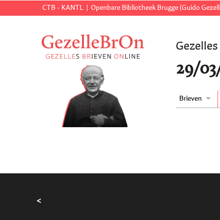
CTB - KANTL
Openbare Bibliotheek Brugge (Guido Gezell
Gezelles
29/03
Brieven
<