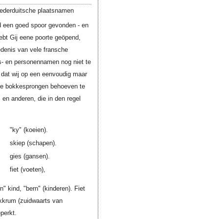
nederduitsche plaatsnamen
ld een goed spoor gevonden - en
hebt Gij eene poorte geöpend,
edenis van vele fransche
s- en personennamen nog niet te
 dat wij op een eenvoudig maar
ulke bokkesprongen behoeven te
, en anderen, die in den regel
"ky" (koeien).
skiep (schapen).
gies (gansen).
fiet (voeten),
" kind, "bern" (kinderen). Fiet
Akkrum (zuidwaarts van
perkt.