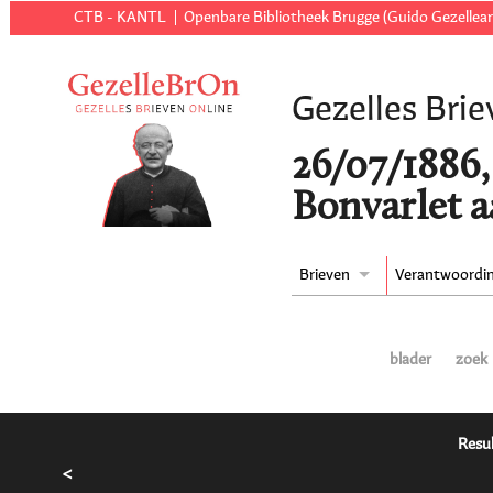
CTB - KANTL
Openbare Bibliotheek Brugge (Guido Gezellear
Gezelles Brie
26/07/1886
Bonvarlet a
Brieven
Verantwoordi
blader
zoek
Resul
<