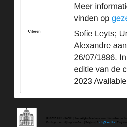
Meer informatie
vinden op
geze
Sofie Leyts; U
Citeren
Alexandre aan
26/07/1886. I
editie van de 
2023 Availabl
(C) 2020 CTB - KANTL | Koninklijke Academie voor Nederlandse Ta
Koningstraat 18 | b-9000 Gent | Belgium | E
ctb@kantl.be
| T +32 (0