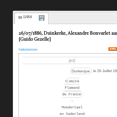
gg.11954
26/07/1886, Duinkerke, Alexandre Bonvarlet aa
[Guido Gezelle]
Indextermen
p1
Dunkerque
, le 26 Juillet 1
C
omité
Flamand
de France
-
Moedertael
en Vaderland