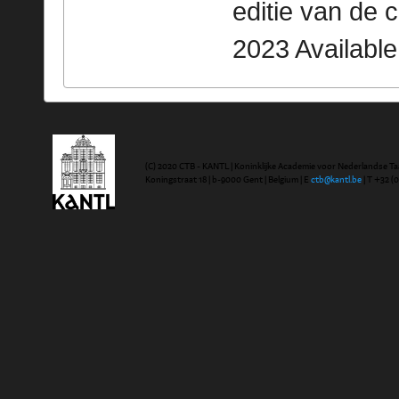
editie van de 
2023 Availabl
(C) 2020 CTB - KANTL | Koninklijke Academie voor Nederlandse Ta
Koningstraat 18 | b-9000 Gent | Belgium | E
ctb@kantl.be
| T +32 (0