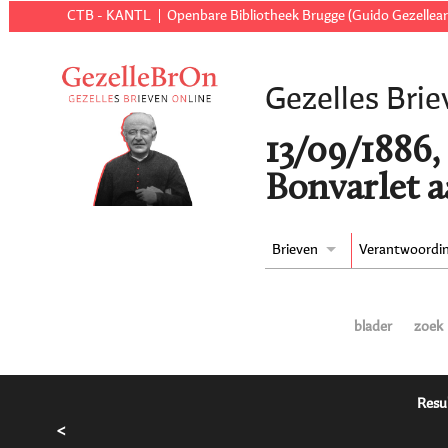
CTB - KANTL
Openbare Bibliotheek Brugge (Guido Gezellear
Gezelles Brie
13/09/1886,
Bonvarlet a
Brieven
Verantwoordi
blader
zoek
Resu
<