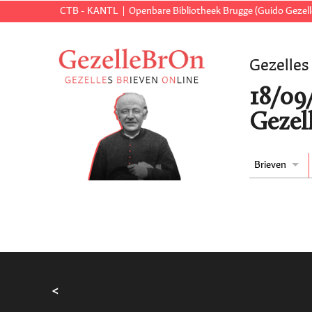
CTB - KANTL
Openbare Bibliotheek Brugge (Guido Gezell
Gezelles
18/09
Gezell
Brieven
<