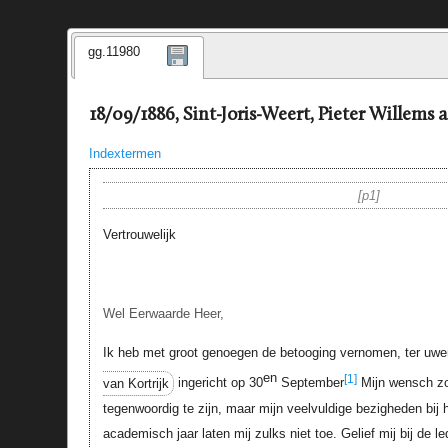
gg.11980
18/09/1886, Sint-Joris-Weert, Pieter Willems 
Indextermen
p1
Vertrouwelijk
Wel Eerwaarde Heer,
Ik heb met groot genoegen de betooging vernomen, ter uwe
en
[1]
van Kortrijk
ingericht op 30
September
Mijn wensch zou
tegenwoordig te zijn, maar mijn veelvuldige bezigheden bij
academisch jaar laten mij zulks niet toe. Gelief mij bij de l