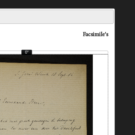
Facsimile's
0°