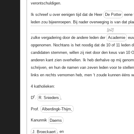
verontschuldigen.
Ik schreef u over eenigen tijd dat de Heer
De Potter
eene v
leden zou bijeenroepen. Bij nader overweging is van dat pl
p2
zulke vergadering door de andere leden der
Academie
euv
opgenomen. Nochtans is het noodig dat de 10 of 11 leden d
candidaten stemmen, willen zij niet door den keus van 10 
anderen kant zien overhellen. Ik heb derhalve op mij genom
schrijven, en hun de namen van zeven leden voor te stellen,
links en rechts vernomen heb, men ‘t zoude kunnen ééns w
4 katholieken:
r
D
.
R. Snieders
,
Prof.
Alberdingk-Thijm,
Kanunnik
Daems
J. Broeckaert
, en