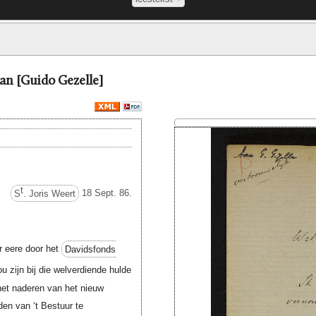
aan [Guido Gezelle]
t
S
. Joris Weert
18 Sept. 86.
r eere door het
Davidsfonds
 zijn bij die welverdiende hulde
 het naderen van het nieuw
eden van ‘t Bestuur te