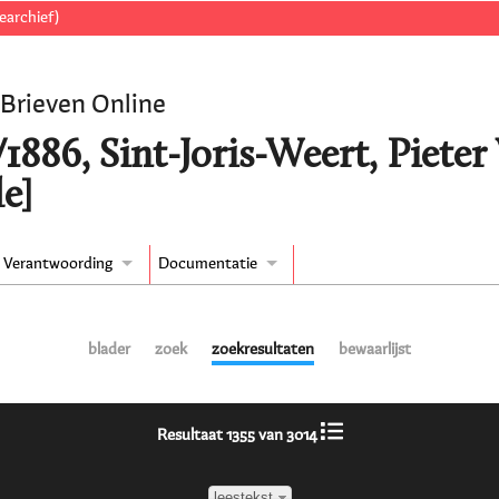
earchief)
 Brieven Online
/1886, Sint-Joris-Weert, Piete
e]
Verantwoording
Documentatie
blader
zoek
zoekresultaten
bewaarlijst
Resultaat 1355 van 3014
leestekst