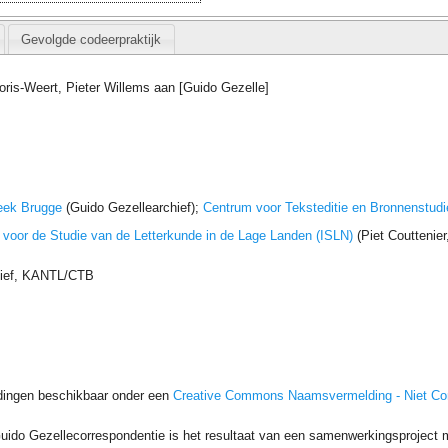
Gevolgde codeerpraktijk
oris-Weert, Pieter Willems aan [Guido Gezelle]
eek Brugge
(Guido Gezellearchief);
Centrum voor Teksteditie en Bronnenstudi
t voor de Studie van de Letterkunde in de Lage Landen (ISLN)
(Piet Couttenie
hief, KANTL/CTB
dingen beschikbaar onder een
Creative Commons Naamsvermelding - Niet C
uido Gezellecorrespondentie is het resultaat van een samenwerkingsproject me