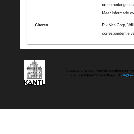
en opmerkingen k
Meer informatie ove
Citeren
Rik Van Gorp, Wil
correspondentie v
(C) 2020 CTB - KANTL | Koninklijke Academie voor N
Koningstraat 18 | b-9000 Gent | Belgium | E
ctb@kant