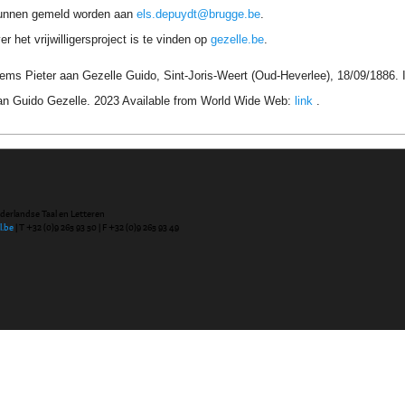
unnen gemeld worden aan
els.depuydt@brugge.be
.
r het vrijwilligersproject is te vinden op
gezelle.be
.
lems Pieter aan Gezelle Guido, Sint-Joris-Weert (Oud-Heverlee), 18/09/1886. 
an Guido Gezelle. 2023 Available from World Wide Web:
link
.
ederlandse Taal en Letteren
l.be
| T +32 (0)9 265 93 50 | F +32 (0)9 265 93 49