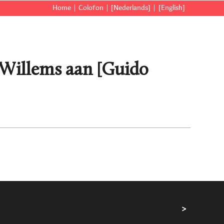
Home
Colofon
[Nederlands]
[English]
r Willems aan [Guido
>