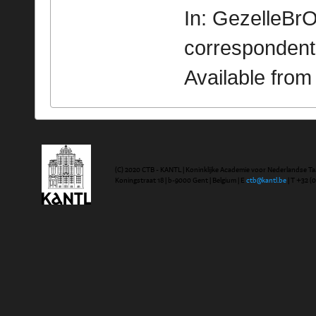
In: GezelleBrO
correspondent
Available fro
(C) 2020 CTB - KANTL | Koninklijke Academie voor Nederlandse Ta
Koningstraat 18 | b-9000 Gent | Belgium | E
ctb@kantl.be
| T +32 (0