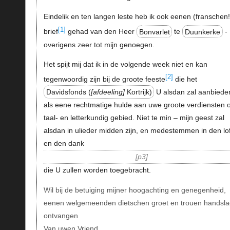
Eindelik en ten langen leste heb ik ook eenen (franschen!
[1]
brief
gehad van den Heer
Bonvarlet
te
Duunkerke
-
overigens zeer tot mijn genoegen.
Het spijt mij dat ik in de volgende week niet en kan
[2]
tegenwoordig zijn bij de groote feeste
die het
Davidsfonds (
afdeeling
Kortrijk)
U alsdan zal aanbiede
als eene rechtmatige hulde aan uwe groote verdiensten 
taal- en letterkundig gebied. Niet te min – mijn geest zal
alsdan in ulieder midden zijn, en medestemmen in den lo
en den dank
p3
die U zullen worden toegebracht.
Wil bij de betuiging mijner hoogachting en genegenheid,
eenen welgemeenden dietschen groet en trouen handsla
ontvangen
Van uwen Vriend