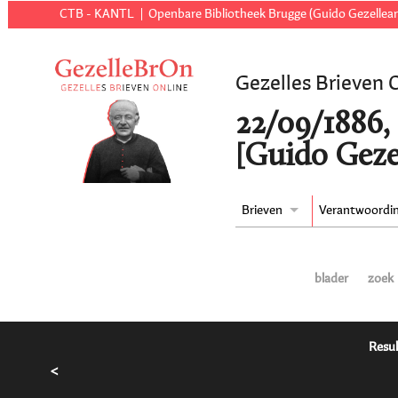
CTB - KANTL
Openbare Bibliotheek Brugge (Guido Gezellear
Gezelles Brieven 
22/09/1886,
[Guido Geze
Brieven
Verantwoordi
blader
zoek
Resul
<