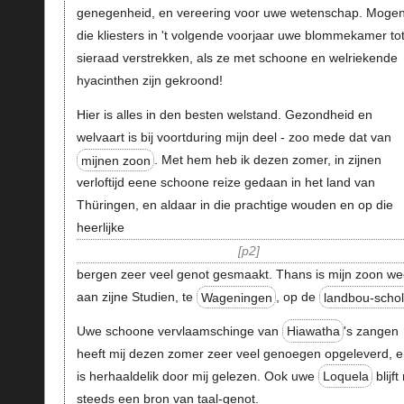
genegenheid, en vereering voor uwe wetenschap. Moge
die kliesters in 't volgende voorjaar uwe blommekamer to
sieraad verstrekken, als ze met schoone en welriekende
hyacinthen zijn gekroond!
Hier is alles in den besten welstand. Gezondheid en
welvaart is bij voortduring mijn deel - zoo mede dat van
mijnen zoon
. Met hem heb ik dezen zomer, in zijnen
verloftijd eene schoone reize gedaan in het land van
Thüringen, en aldaar in die prachtige wouden en op die
heerlijke
p2
bergen zeer veel genot gesmaakt. Thans is mijn zoon we
aan zijne Studien, te
Wageningen
, op de
landbou-schol
Uwe schoone vervlaamschinge van
Hiawatha
's zangen
heeft mij dezen zomer zeer veel genoegen opgeleverd, e
is herhaaldelik door mij gelezen. Ook uwe
Loquela
blijft
steeds een bron van taal-genot.