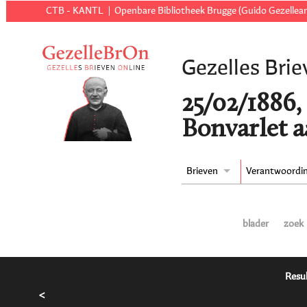
CTB - KANTL
Openbare Bibliotheek Brugge (Guido Gezellear
Gezelles Brie
25/02/1886,
Bonvarlet a
Brieven
Verantwoordi
blader
zoek
Resul
<