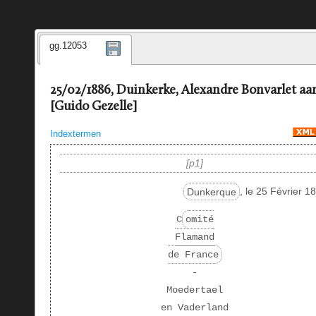
gg.12053
25/02/1886, Duinkerke, Alexandre Bonvarlet aa
[Guido Gezelle]
Indextermen
p1
Dunkerque
, le 25 Février 1
C
omité
Flamand
de France
-
Moedertael
en Vaderland