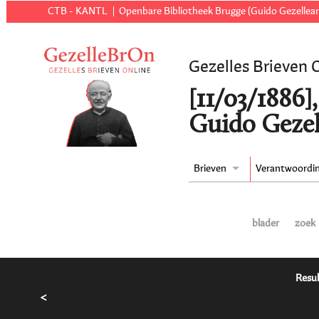
CTB - KANTL
Openbare Bibliotheek Brugge (Guido Gezellear
Gezelles Brieven 
[11/03/1886]
Guido Gezel
Brieven
Verantwoordi
blader
zoek
Resul
<