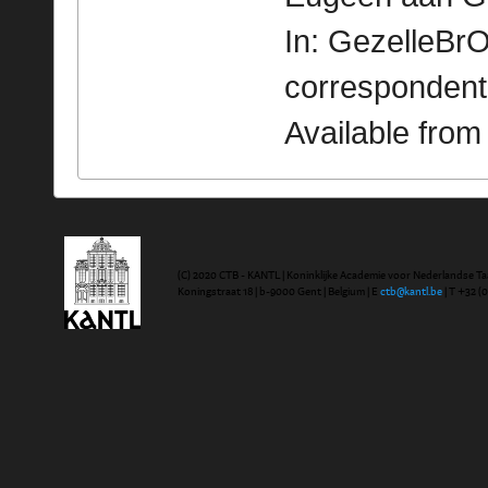
In: GezelleBrO
correspondent
Available fro
(C) 2020 CTB - KANTL | Koninklijke Academie voor Nederlandse Ta
Koningstraat 18 | b-9000 Gent | Belgium | E
ctb@kantl.be
| T +32 (0