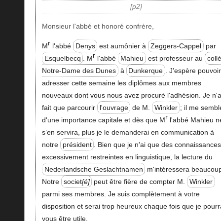
p2
Monsieur l'abbé et honoré confrère,
r
M
l'abbé
Denys
est aumônier à
Zeggers-Cappel
par
r
Esquelbecq
. M
l'abbé
Mahieu
est professeur au
coll
Notre-Dame des Dunes
à
Dunkerque
. J'espère pouvoi
adresser cette semaine les diplômes aux membres
nouveaux dont vous nous avez procuré l'adhésion. Je n'a
fait que parcourir
l'ouvrage
de M.
Winkler
; il me sembl
r
d'une importance capitale et dès que M
l'abbé Mahieu n
s’en servira, plus je le demanderai en communication à
notre
président
. Bien que je n'ai que des connaissance
excessivement restreintes en linguistique, la lecture du
Nederlandsche Geslachtnamen
m'intéressera beaucou
Notre
societ
é
peut être fière de compter M.
Winkler
parmi ses membres. Je suis complètement à votre
disposition et serai trop heureux chaque fois que je pourr
vous être utile.