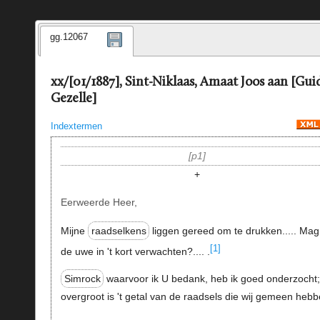
gg.12067
xx/[01/1887], Sint-Niklaas, Amaat Joos aan [Gui
Gezelle]
Indextermen
p1
+
Eerweerde Heer,
Mijne
raadselkens
liggen gereed om te drukken..... Mag
[1]
de uwe in 't kort verwachten?.... .
Simrock
waarvoor ik U bedank, heb ik goed onderzocht
overgroot is 't getal van de raadsels die wij gemeen hebb