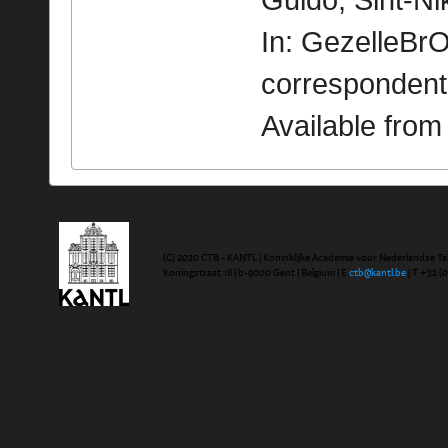
Guido, Sint-Nik
In: GezelleBrO
correspondent
Available fro
(C) 2020 CTB - KANTL | Koninklijke Academie voor Nederlandse Ta
Koningstraat 18 | b-9000 Gent | Belgium | E
ctb@kantl.be
| T +32 (0