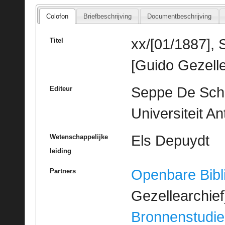
Colofon
Briefbeschrijving
Documentbeschrijving
xx/[01/1887], 
Titel
[Guido Gezelle
Seppe De Sche
Editeur
Universiteit A
Els Depuydt
Wetenschappelijke
leiding
Openbare Bibl
Partners
Gezellearchief
Bronnenstudie