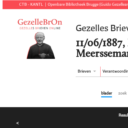
CTB - KANTL
Openbare Bibliotheek Brugge (Guido Gezellear
Gezelles Brie
11/06/1887,
Meersseman
Brieven
Verantwoordi
blader
zoek
Resul
<