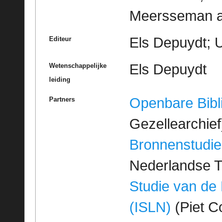
Meersseman aa
Els Depuydt; U
Editeur
Els Depuydt
Wetenschappelijke
leiding
Openbare Bibl
Partners
Gezellearchief
Bronnenstudie
Nederlandse T
Studie van de
(ISLN)
(Piet Co