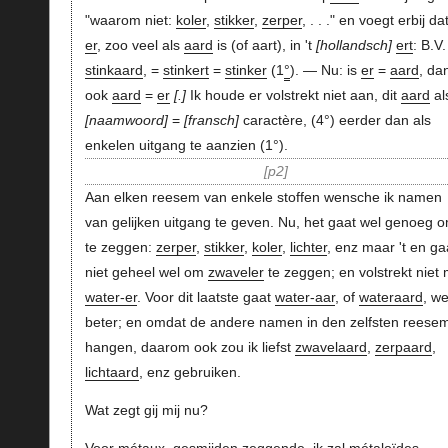
"waarom niet:
koler
,
stikker
,
zerper
, . . ." en voegt erbij da
er
, zoo veel als
aard
is (of aart), in 't
hollandsch
ert
: B.V.
stinkaard
, =
stinkert
=
stinker
(1
°
). — Nu: is
er
=
aard
, dan
ook
aard
=
er
.
Ik houde er volstrekt niet aan, dit
aard
al
naamwoord
=
fransch
caractère, (4°) eerder dan als
enkelen uitgang te aanzien (1°).
p2
Aan elken reesem van enkele stoffen wensche ik namen
van gelijken uitgang te geven. Nu, het gaat wel genoeg 
te zeggen:
zerper
,
stikker
,
koler
,
lichter
, enz maar 't en ga
niet geheel wel om
zwaveler
te zeggen; en volstrekt niet 
water-er
. Voor dit laatste gaat
water-aar
, of
wateraard
, we
beter; en omdat de andere namen in den zelfsten reese
hangen, daarom ook zou ik liefst
zwavelaard
,
zerpaard
,
lichtaard
, enz gebruiken.
Wat zegt gij mij nu?
Voor
métaux
,
gesmijden
zeggende, ik zal
métaloïdes