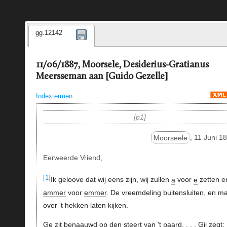
gg.12142
11/06/1887, Moorsele, Desiderius-Gratianus
Meersseman aan [Guido Gezelle]
Indextermen
p1
Moorseele
, 11 Juni 1
Eerweerde Vriend,
[1]
Ik geloove dat wij eens zijn, wij zullen
a
voor
e
zetten e
ammer
voor
emmer
. De vreemdeling buitensluiten, en m
over 't hekken laten kijken.
Ge zit benaauwd op den steert van 't p
aard
. . . . Gij zegt: