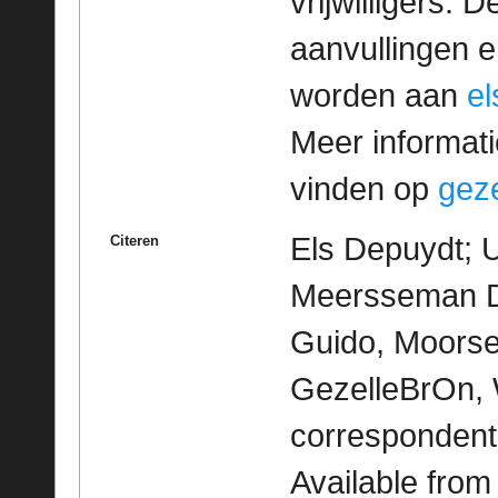
vrijwilligers. 
aanvullingen 
worden aan
e
Meer informatie
vinden op
geze
Els Depuydt; U
Citeren
Meersseman De
Guido, Moorse
GezelleBrOn, 
correspondent
Available fro