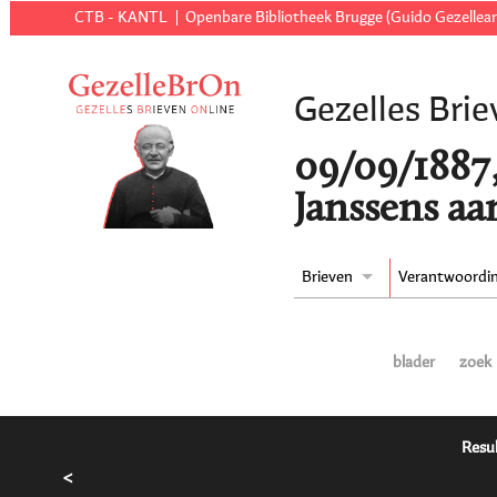
CTB - KANTL
Openbare Bibliotheek Brugge (Guido Gezellear
Gezelles Brie
09/09/1887,
Janssens aa
Brieven
Verantwoordi
blader
zoek
Resul
<