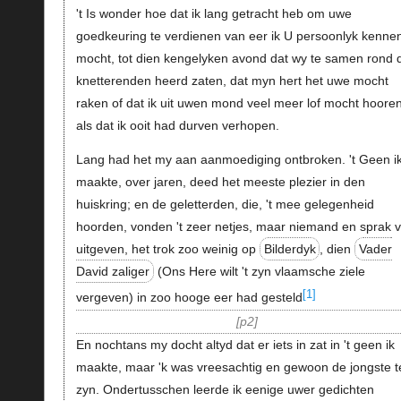
't Is wonder hoe dat ik lang getracht heb om uwe
goedkeuring te verdienen van eer ik U persoonlyk kenne
mocht, tot dien kengelyken avond dat wy te samen rond 
knetterenden heerd zaten, dat myn hert het uwe mocht
raken of dat ik uit uwen mond veel meer lof mocht hoore
als dat ik ooit had durven verhopen.
Lang had het my aan aanmoediging ontbroken. 't Geen i
maakte, over jaren, deed het meeste plezier in den
huiskring; en de geletterden, die, 't mee gelegenheid
hoorden, vonden 't zeer netjes, maar niemand en sprak 
uitgeven, het trok zoo weinig op
Bilderdyk
, dien
Vader
David zaliger
(Ons Here wilt 't zyn vlaamsche ziele
[1]
vergeven) in zoo hooge eer had gesteld
p2
En nochtans my docht altyd dat er iets in zat in 't geen ik
maakte, maar 'k was vreesachtig en gewoon de jongste t
zyn. Ondertusschen leerde ik eenige uwer gedichten