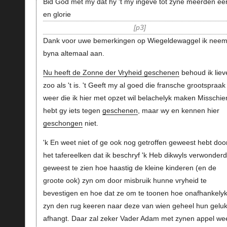
Bid God met my dat hy 't my ingeve tot zyne meerden ee
en glorie
p3
Dank voor uwe bemerkingen op Wiegeldewaggel ik neem
byna altemaal aan.
Nu heeft de Zonne der Vryheid geschenen
behoud ik liev
zoo als 't is. 't Geeft my al goed die fransche grootspraak
weer die ik hier met opzet wil belachelyk maken Misschie
hebt gy iets tegen
geschenen
, maar wy en kennen hier
geschongen
niet.
'k En weet niet of ge ook nog getroffen geweest hebt doo
het tafereelken dat ik beschryf 'k Heb dikwyls verwonderd
geweest te zien hoe haastig de kleine kinderen (en de
groote ook) zyn om door misbruik hunne vryheid te
bevestigen en hoe dat ze om te toonen hoe onafhankelyk
zyn den rug keeren naar deze van wien geheel hun gelu
afhangt. Daar zal zeker Vader Adam met zynen appel we