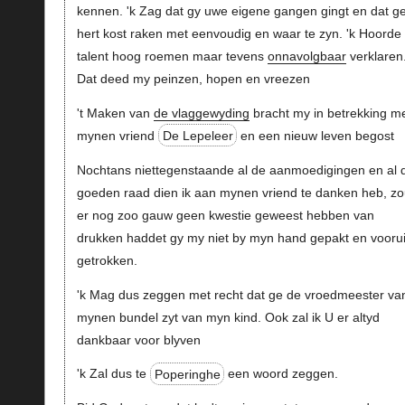
kennen. 'k Zag dat gy uwe eigene gangen gingt en dat ge 
hert kost raken met eenvoudig en waar te zyn. 'k Hoorde
talent hoog roemen maar tevens
onnavolgbaar
verklaren
Dat deed my peinzen, hopen en vreezen
't Maken van
de vlaggewyding
bracht my in betrekking m
mynen vriend
De Lepeleer
en een nieuw leven begost
Nochtans niettegenstaande al de aanmoedigingen en al 
goeden raad dien ik aan mynen vriend te danken heb, zo
er nog zoo gauw geen kwestie geweest hebben van
drukken haddet gy my niet by myn hand gepakt en voorui
getrokken.
'k Mag dus zeggen met recht dat ge de vroedmeester va
mynen bundel zyt van myn kind. Ook zal ik U er altyd
dankbaar voor blyven
'k Zal dus te
Poperinghe
een woord zeggen.