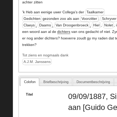
achter zitten
'k Heb aan eenige uwer Collega's der
Taalkamer
Gedichten
gezonden zoo als aan
Voorzitter
;
Schryver
Claeys
,
Daams
,
Van Droogenbroeck
,
Hiel
,
Nolet
, 
een woord aan al de
dichters
van ons gedacht of niet. Zy
er nog ander dichters? hoeverre zoudt gy my raden dat t
trekken?
Tot ziens en nogmaals dank
A.J.M. Janssens
Colofon
Briefbeschrijving
Documentbeschrijving
09/09/1887, Si
Titel
aan [Guido Ge