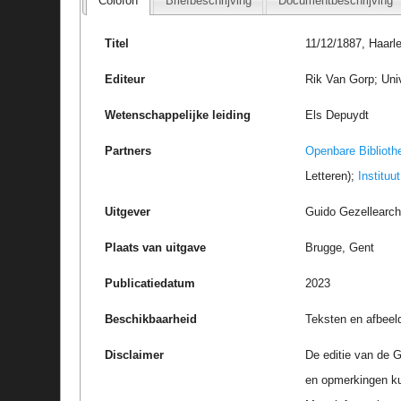
Colofon
Briefbeschrijving
Documentbeschrijving
Titel
11/12/1887, Haarl
Editeur
Rik Van Gorp; Uni
Wetenschappelijke leiding
Els Depuydt
Partners
Openbare Biblioth
Letteren);
Instituu
Uitgever
Guido Gezellearc
Plaats van uitgave
Brugge, Gent
Publicatiedatum
2023
Beschikbaarheid
Teksten en afbeel
Disclaimer
De editie van de G
en opmerkingen k