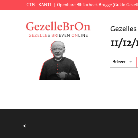
CTB - KANTL
Openbare Bibliotheek Brugge (Guido Gezell
Gezelles
11/12
Brieven
<