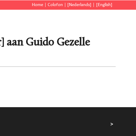
Home
Colofon
[Nederlands]
[English]
r] aan Guido Gezelle
>