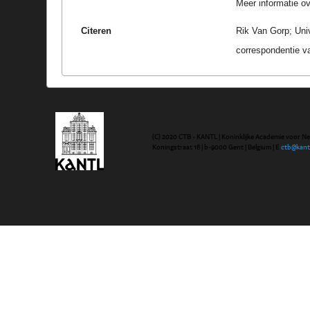
Meer informatie ove
Citeren
Rik Van Gorp; Uni
correspondentie v
(C) 2020 CTB - KANTL | Koninklijke Academie voor N
Koningstraat 18 | b-9000 Gent | Belgium | E
ctb@kant