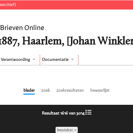
earchief)
 Brieven Online
/1887, Haarlem, [Johan Winkle
Verantwoording
Documentatie
blader
zoek
zoekresultaten
bewaarlijst
Resultaat 1616 van 3014
leestekst