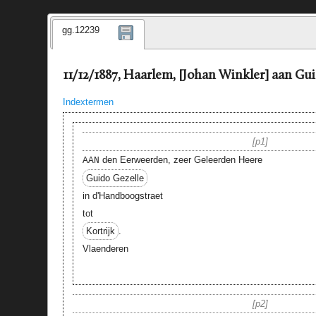
gg.12239
11/12/1887, Haarlem, [Johan Winkler] aan Gui
Indextermen
p1
den Eerweerden, zeer Geleerden Heere
AAN
Guido Gezelle
in d'Handboogstraet
tot
Kortrijk
.
Vlaenderen
p2