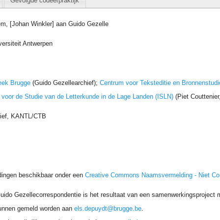
Gevolgde codeerpraktijk
em, [Johan Winkler] aan Guido Gezelle
versiteit Antwerpen
eek Brugge
(Guido Gezellearchief);
Centrum voor Teksteditie en Bronnenstudi
t voor de Studie van de Letterkunde in de Lage Landen (ISLN)
(Piet Couttenie
hief, KANTL/CTB
dingen beschikbaar onder een
Creative Commons Naamsvermelding - Niet C
uido Gezellecorrespondentie is het resultaat van een samenwerkingsproject me
unnen gemeld worden aan
els.depuydt@brugge.be
.