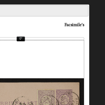
Facsimile's
0°