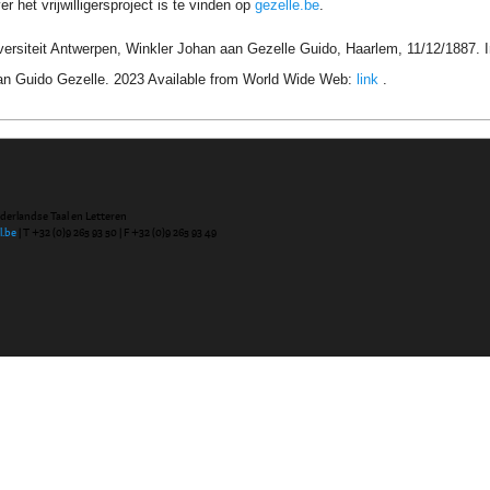
r het vrijwilligersproject is te vinden op
gezelle.be
.
versiteit Antwerpen, Winkler Johan aan Gezelle Guido, Haarlem, 11/12/1887. 
an Guido Gezelle. 2023 Available from World Wide Web:
link
.
ederlandse Taal en Letteren
l.be
| T +32 (0)9 265 93 50 | F +32 (0)9 265 93 49