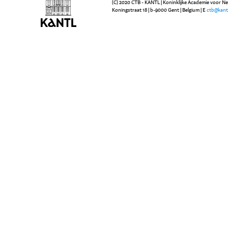
(C) 2020 CTB - KANTL | Koninklijke Academie voor N
Koningstraat 18 | b-9000 Gent | Belgium | E
ctb@kant