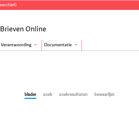
earchief)
 Brieven Online
Verantwoording
Documentatie
blader
zoek
zoekresultaten
bewaarlijst