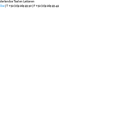
ederlandse Taal en Letteren
l.be
| T +32 (0)9 265 93 50 | F +32 (0)9 265 93 49