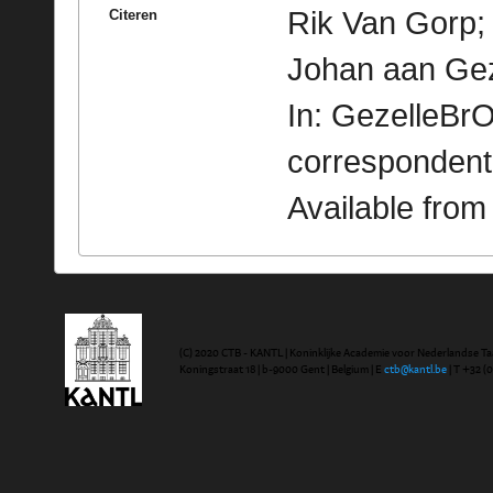
Rik Van Gorp; 
Citeren
Johan aan Gez
In: GezelleBrO
correspondent
Available fro
(C) 2020 CTB - KANTL | Koninklijke Academie voor Nederlandse Ta
Koningstraat 18 | b-9000 Gent | Belgium | E
ctb@kantl.be
| T +32 (0