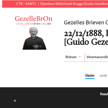
CTB - KANTL
Openbare Bibliotheek Brugge (Guido Gezellear
Gezelles Brieven 
22/12/1888,
[Guido Geze
Brieven
Verantwoordi
blader
zoek
Resul
<