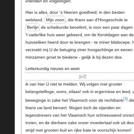
vrienden en volgelingen.
Hier is alles, door 's Heeren goedheid, in den besten
welstand.
Mijn zoon
, die thans aan d'Hoogeschole te
Berlijn
de scheikunde beoefent, is voor een paar dagen 
't vaderlike huis weer gekeerd, om de Kerstdagen aan d
huisseliken heerd door te brengen - te miner bliidscepe. H
verzoekt mij U de betuging ziner hoogachtinge en eenen
minzamen groet te biedene - gelijk ik bij dezen doe.
Letterkundig nieuws en weet
p3
ik van hier U niet te melden. Wij volgen met grooter
belangstellinge, soms, eilaas! ook in ergernisse en leed, 
[3]
beweginge in zake het Vlaamsch voor de rechtbank
di
thans uw land beroert. Mogen toch de vijanden en
tegenstrevers van het Vlaamsch hun schreeuwend onrec
inzien, en de dierbare zake onzer moedertaal ook uit de
strijd met grooten buit en rijke bate te voorschijn komen!