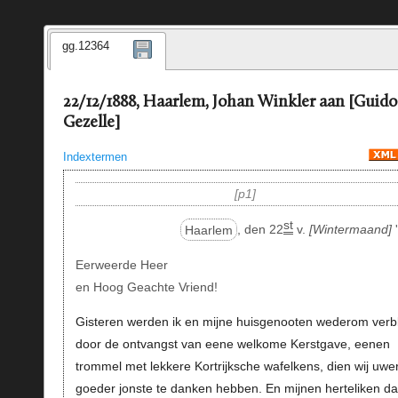
gg.12364
22/12/1888, Haarlem, Johan Winkler aan [Guido
Gezelle]
Indextermen
p1
st
Haarlem
, den 22
v.
Wintermaand
'
Eerweerde Heer
en Hoog Geachte Vriend!
Gisteren werden ik en mijne huisgenooten wederom verbl
door de ontvangst van eene welkome Kerstgave, eenen
trommel met lekkere Kortrijksche wafelkens, dien wij uwe
goeder jonste te danken hebben. En mijnen herteliken d