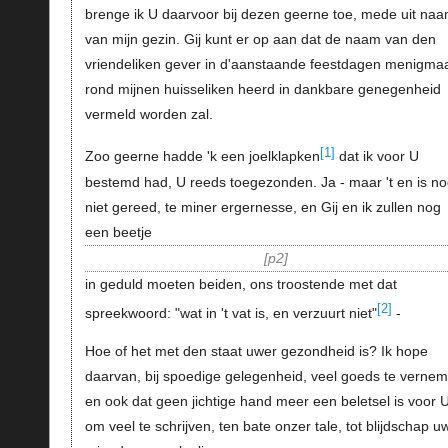
brenge ik U daarvoor bij dezen geerne toe, mede uit na
van mijn gezin. Gij kunt er op aan dat de naam van den
vriendeliken gever in d'aanstaande feestdagen menigmaa
rond mijnen huisseliken heerd in dankbare genegenheid
vermeld worden zal.
[1]
Zoo geerne hadde 'k een joelklapken
dat ik voor U
bestemd had, U reeds toegezonden. Ja - maar 't en is n
niet gereed, te miner ergernesse, en Gij en ik zullen nog
een beetje
p2
in geduld moeten beiden, ons troostende met dat
[2]
spreekwoord: "wat in 't vat is, en verzuurt niet"
-
Hoe of het met den staat uwer gezondheid is? Ik hope
daarvan, bij spoedige gelegenheid, veel goeds te vernem
en ook dat geen jichtige hand meer een beletsel is voor 
om veel te schrijven, ten bate onzer tale, tot blijdschap u